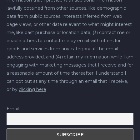
information that I provide with additional information
lawfully obtained from other sources, like demographic
data from public sources, interests inferred from web
page views, or other data relevant to what might interest
me, like past purchase or location data, (3) contact me or
enable others to contact me by email with offers for
goods and services from any category at the email
address provided, and (4) retain my information while I am
engaging with marketing messages that I receive and for
a reasonable amount of time thereafter. I understand I
can opt out at any time through an email that I receive,
or by
clicking here
Email