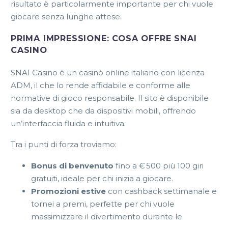
risultato è particolarmente importante per chi vuole
giocare senza lunghe attese.
PRIMA IMPRESSIONE: COSA OFFRE SNAI
CASINO
SNAI Casino è un casinò online italiano con licenza
ADM, il che lo rende affidabile e conforme alle
normative di gioco responsabile. Il sito è disponibile
sia da desktop che da dispositivi mobili, offrendo
un’interfaccia fluida e intuitiva.
Tra i punti di forza troviamo:
Bonus di benvenuto
fino a € 500 più 100 giri
gratuiti, ideale per chi inizia a giocare.
Promozioni estive
con cashback settimanale e
tornei a premi, perfette per chi vuole
massimizzare il divertimento durante le