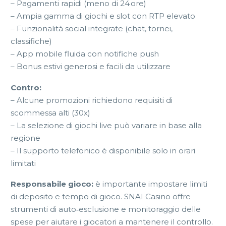
– Pagamenti rapidi (meno di 24 ore)
– Ampia gamma di giochi e slot con RTP elevato
– Funzionalità social integrate (chat, tornei,
classifiche)
– App mobile fluida con notifiche push
– Bonus estivi generosi e facili da utilizzare
Contro:
– Alcune promozioni richiedono requisiti di
scommessa alti (30x)
– La selezione di giochi live può variare in base alla
regione
– Il supporto telefonico è disponibile solo in orari
limitati
Responsabile gioco:
è importante impostare limiti
di deposito e tempo di gioco. SNAI Casino offre
strumenti di auto‑esclusione e monitoraggio delle
spese per aiutare i giocatori a mantenere il controllo.