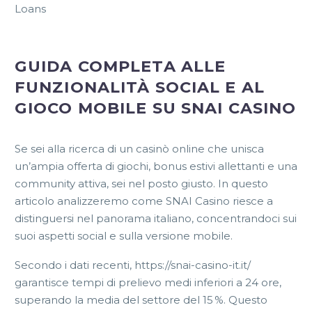
Loans
GUIDA COMPLETA ALLE
FUNZIONALITÀ SOCIAL E AL
GIOCO MOBILE SU SNAI CASINO
Se sei alla ricerca di un casinò online che unisca
un’ampia offerta di giochi, bonus estivi allettanti e una
community attiva, sei nel posto giusto. In questo
articolo analizzeremo come SNAI Casino riesce a
distinguersi nel panorama italiano, concentrandoci sui
suoi aspetti social e sulla versione mobile.
Secondo i dati recenti,
https://snai-casino-it.it/
garantisce tempi di prelievo medi inferiori a 24 ore,
superando la media del settore del 15 %. Questo