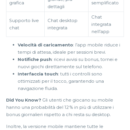
grafica
semplificato
dettagli
Chat
Supporto live
Chat desktop
integrata
chat
integrata
nell’app
Velocità di caricamento
: l’app mobile riduce i
tempi di attesa, ideale per sessioni brevi.
Notifiche push
: ricevi avvisi su bonus, tornei e
nuovi giochi direttamente sul telefono.
Interfaccia touch
: tutti i controlli sono
ottimizzati per il tocco, garantendo una
navigazione fluida.
Did You Know?
Gli utenti che giocano su mobile
hanno una probabilità del 12 % in più di utilizzare i
bonus giornalieri rispetto a chi resta su desktop.
Inoltre, la versione mobile mantiene tutte le