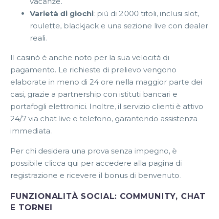
vacanze.
Varietà di giochi
: più di 2 000 titoli, inclusi slot,
roulette, blackjack e una sezione live con dealer
reali.
Il casinò è anche noto per la sua velocità di
pagamento. Le richieste di prelievo vengono
elaborate in meno di 24 ore nella maggior parte dei
casi, grazie a partnership con istituti bancari e
portafogli elettronici. Inoltre, il servizio clienti è attivo
24/7 via chat live e telefono, garantendo assistenza
immediata.
Per chi desidera una prova senza impegno, è
possibile clicca qui per accedere alla pagina di
registrazione e ricevere il bonus di benvenuto.
FUNZIONALITÀ SOCIAL: COMMUNITY, CHAT
E TORNEI