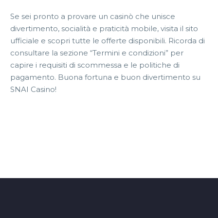
Se sei pronto a provare un casinò che unisce
divertimento, socialità e praticità mobile, visita il sito
ufficiale e scopri tutte le offerte disponibili. Ricorda di
consultare la sezione “Termini e condizioni” per
capire i requisiti di scommessa e le politiche di
pagamento. Buona fortuna e buon divertimento su
SNAI Casino!