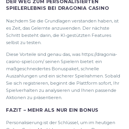
DER WEG ZUM PERSONALISIERTEN
SPIELERLEBNIS BEI DRAGONIA CASINO
Nachdem Sie die Grundlagen verstanden haben, ist
es Zeit, das Gelernte anzuwenden. Der nächste
Schritt besteht darin, die KI‑gestützten Features
selbst zu testen.
Diese Vorteile sind genau das, was
https://dragonia-
casino-spiel.com/
seinen Spielern bietet: ein
maßgeschneidertes Bonuspaket, schnelle
Auszahlungen und ein sicherer Spielrahmen. Sobald
Sie sich registrieren, beginnt die Plattform sofort, Ihr
Spielverhalten zu analysieren und Ihnen passende
Aktionen zu präsentieren.
FAZIT – MEHR ALS NUR EIN BONUS
Personalisierung ist der Schlüssel, um im heutigen