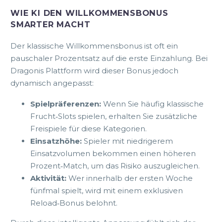
WIE KI DEN WILLKOMMENSBONUS
SMARTER MACHT
Der klassische Willkommensbonus ist oft ein
pauschaler Prozentsatz auf die erste Einzahlung. Bei
Dragonis Plattform wird dieser Bonus jedoch
dynamisch angepasst:
Spielpräferenzen:
Wenn Sie häufig klassische
Frucht‑Slots spielen, erhalten Sie zusätzliche
Freispiele für diese Kategorien.
Einsatzhöhe:
Spieler mit niedrigerem
Einsatzvolumen bekommen einen höheren
Prozent‑Match, um das Risiko auszugleichen.
Aktivität:
Wer innerhalb der ersten Woche
fünfmal spielt, wird mit einem exklusiven
Reload‑Bonus belohnt.