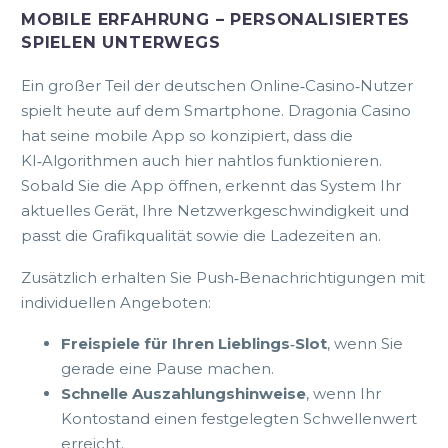
MOBILE ERFAHRUNG – PERSONALISIERTES
SPIELEN UNTERWEGS
Ein großer Teil der deutschen Online‑Casino‑Nutzer
spielt heute auf dem Smartphone. Dragonia Casino
hat seine mobile App so konzipiert, dass die
KI‑Algorithmen auch hier nahtlos funktionieren.
Sobald Sie die App öffnen, erkennt das System Ihr
aktuelles Gerät, Ihre Netzwerkgeschwindigkeit und
passt die Grafikqualität sowie die Ladezeiten an.
Zusätzlich erhalten Sie Push‑Benachrichtigungen mit
individuellen Angeboten:
Freispiele für Ihren Lieblings‑Slot
, wenn Sie
gerade eine Pause machen.
Schnelle Auszahlungshinweise
, wenn Ihr
Kontostand einen festgelegten Schwellenwert
erreicht.