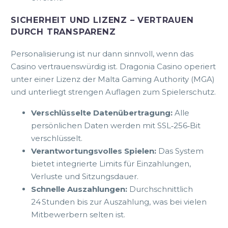
SICHERHEIT UND LIZENZ – VERTRAUEN
DURCH TRANSPARENZ
Personalisierung ist nur dann sinnvoll, wenn das
Casino vertrauenswürdig ist. Dragonia Casino operiert
unter einer Lizenz der Malta Gaming Authority (MGA)
und unterliegt strengen Auflagen zum Spielerschutz.
Verschlüsselte Datenübertragung:
Alle
persönlichen Daten werden mit SSL‑256‑Bit
verschlüsselt.
Verantwortungsvolles Spielen:
Das System
bietet integrierte Limits für Einzahlungen,
Verluste und Sitzungsdauer.
Schnelle Auszahlungen:
Durchschnittlich
24 Stunden bis zur Auszahlung, was bei vielen
Mitbewerbern selten ist.