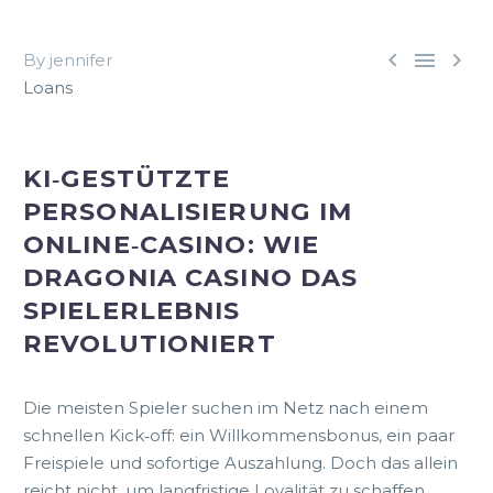



By jennifer
Loans
KI‑GESTÜTZTE
PERSONALISIERUNG IM
ONLINE‑CASINO: WIE
DRAGONIA CASINO DAS
SPIELERLEBNIS
REVOLUTIONIERT
Die meisten Spieler suchen im Netz nach einem
schnellen Kick‑off: ein Willkommensbonus, ein paar
Freispiele und sofortige Auszahlung. Doch das allein
reicht nicht, um langfristige Loyalität zu schaffen.