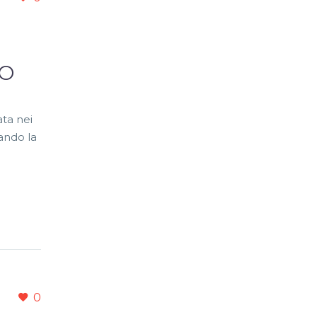
NO
ata nei
ando la
0