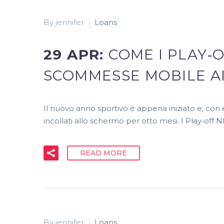
By jennifer
Loans
29 APR:
COME I PLAY‑
SCOMMESSE MOBILE A
Il nuovo anno sportivo è appena iniziato e, con e
incollati allo schermo per otto mesi. I Play‑off
READ MORE
By jennifer
Loans