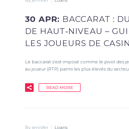
By jennifer
Loans
30 APR:
BACCARAT : DU
DE HAUT‑NIVEAU – GU
LES JOUEURS DE CASI
Le baccarat s’est imposé comme le pivot des jeux
au joueur (RTP) parmi les plus élevés du secte
READ MORE
By jennifer
Loans