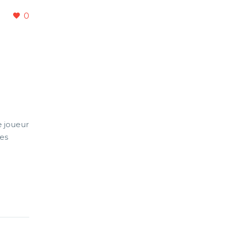
0
e joueur
res