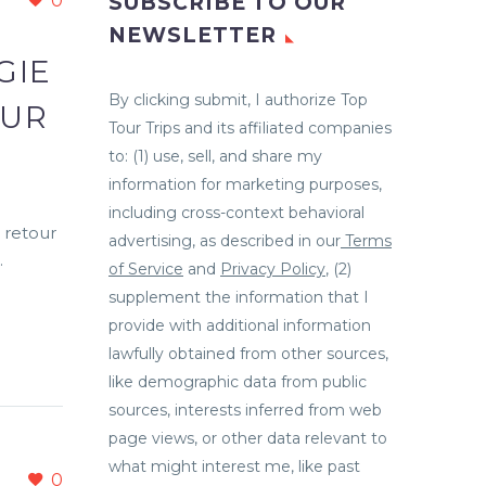
0
SUBSCRIBE TO OUR
NEWSLETTER
GIE
By clicking submit, I authorize Top
OUR
Tour Trips and its affiliated companies
to: (1) use, sell, and share my
information for marketing purposes,
including cross-context behavioral
 retour
advertising, as described in our
Terms
…
of Service
and
Privacy Policy
, (2)
supplement the information that I
provide with additional information
lawfully obtained from other sources,
like demographic data from public
sources, interests inferred from web
page views, or other data relevant to
what might interest me, like past
0