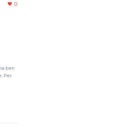
0
ria ben
e. Per