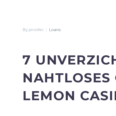
By jennifer
Loans
7 UNVERZIC
NAHTLOSES 
LEMON CAS