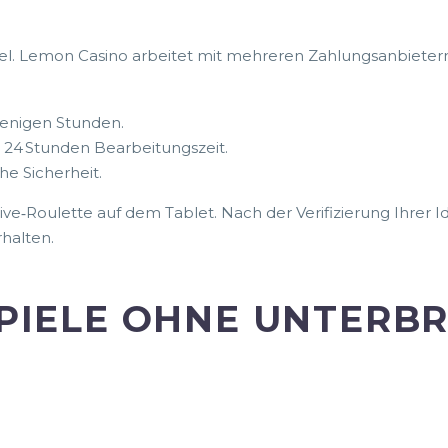
iel. Lemon Casino arbeitet mit mehreren Zahlungsanbietern
 wenigen Stunden.
l 24 Stunden Bearbeitungszeit.
e Sicherheit.
ive‑Roulette auf dem Tablet. Nach der Verifizierung Ihrer I
halten.
‑SPIELE OHNE UNTER