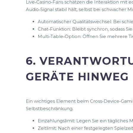
Live‑Casino‑Fans schätzen die Interaktion mit 
Audio‑Signal stabil hält, selbst bei schwacher 
Automatischer Qualitätswechsel: Bei schlec
Chat‑Funktion: Bleibt synchron, sodass Si
Multi‑Table‑Option: Öffnen Sie mehrere Ti
6. VERANTWORTU
GERÄTE HINWEG
Ein wichtiges Element beim Cross‑Device‑Gaming
Selbstbeschränkung.
Einzahlungslimit: Legen Sie ein tägliches M
Zeitlimit: Nach einer festgelegten Spielzei