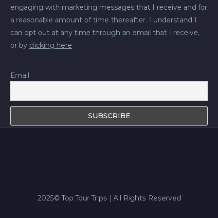
engaging with marketing messages that I receive and for
a reasonable amount of time thereafter. I understand I
can opt out at any time through an email that I receive,
or by
clicking here
Email
2025© Top Tour Trips | All Rights Reserved