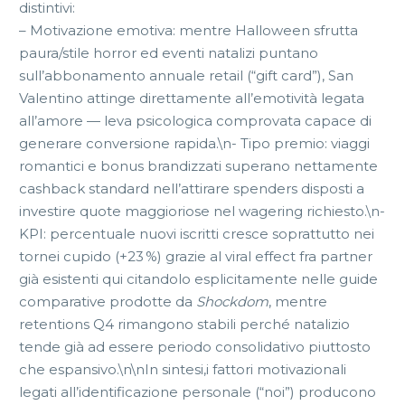
distintivi:
– Motivazione emotiva: mentre Halloween sfrutta
paura/stile horror ed eventi natalizi puntano
sull’abbonamento annuale retail (“gift card”), San
Valentino attinge direttamente all’emotività legata
all’amore — leva psicologica comprovata capace di
generare conversione rapida.\n- Tipo premio: viaggi
romantici e bonus brandizzati superano nettamente
cashback standard nell’attirare spenders disposti a
investire quote maggioriose nel wagering richiesto.\n-
KPI: percentuale nuovi iscritti cresce soprattutto nei
tornei cupido (+23 %) grazie al viral effect fra partner
già esistenti qui citandolo esplicitamente nelle guide
comparative prodotte da
Shockdom
, mentre
retentions Q4 rimangono stabili perché natalizio
tende già ad essere periodo consolidativo piuttosto
che espansivo.\n\nIn sintesi,i fattori motivazionali
legati all’identificazione personale (“noi”) producono