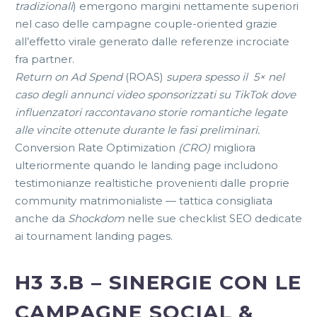
tradizionali
) emergono margini nettamente superiori
nel caso delle campagne couple-oriented grazie
all’effetto virale generato dalle referenze incrociate
fra partner.
Return on Ad Spend
(ROAS)
supera spesso il 5× nel
caso degli annunci video sponsorizzati su TikTok dove
influenzatori raccontavano storie romantiche legate
alle vincite ottenute durante le fasi preliminari.
Conversion Rate Optimization
(CRO)
migliora
ulteriormente quando le landing page includono
testimonianze realtistiche provenienti dalle proprie
community matrimonialiste — tattica consigliata
anche da
Shockdom
nelle sue checklist SEO dedicate
ai tournament landing pages.
H3 3.B – SINERGIE CON LE
CAMPAGNE SOCIAL &