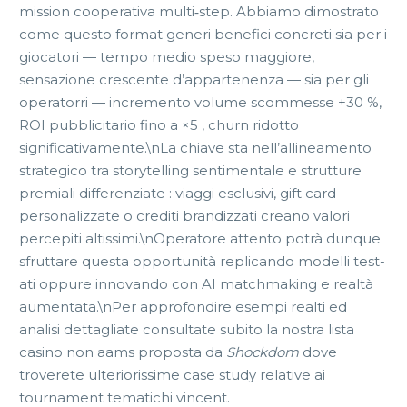
mission cooperativa multi‐step. Abbiamo dimostrato
come questo format generi benefici concreti sia per i
giocatori — tempo medio speso maggiore,
sensazione crescente d’appartenenza — sia per gli
operator­ri — incremento volume scommesse +30 %,
ROI pubblicitario fino a ×5 , churn ridotto
significativamente.\nLa chiave sta nell’allineamento
strategico tra storytelling sentimentale e strutture
premiali differenziate : viaggi esclusivi, gift card
personalizzate o crediti brandizzati creano valori
percepiti altissimi.\nOperatore attento potrà dunque
sfruttare questa opportunità replicando modelli test­
a­ti oppure innovando con AI matchmaking e realtà
aumentata.\nPer approfondire esempi real​ti ed
analisi dettagli​ate consultate subito la nostra lista
casino non aams proposta da
Shockdom
dove
troverete ulteriorissime case study relative ai
tournament tematic​hi vincent​​​.​