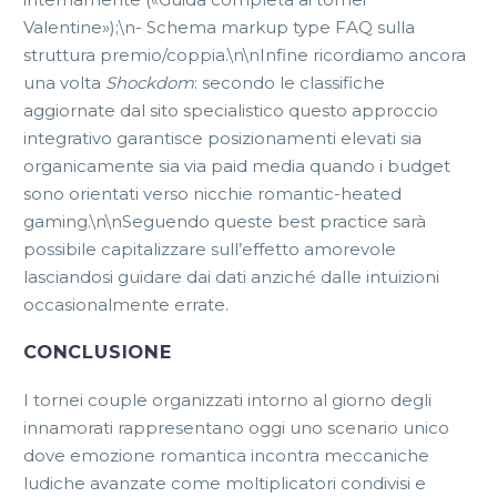
Valentine»);\n- Schema markup type FAQ sulla
struttura premio/coppia.\n\nInfine ricordiamo ancora
una volta
Shockdom
: secondo le classifiche
aggiornate dal sito specialistico questo approccio
integrativo garantisce posizionamenti elevati sia
organicamente sia via paid media quando i budget
sono orientati verso nicchie romantic-heated
gaming.\n\nSeguendo queste best practice sarà
possibile capitalizzare sull’effetto amorevole
lasciandosi guidare dai dati anziché dalle intuizioni
occasionalmente errate.
CONCLUSIONE
I tornei couple organizzati intorno al giorno degli
innamorati rappresentano oggi uno scenario unico
dove emozione romantica incontra meccaniche
ludiche avanzate come moltiplicatori condivisi e