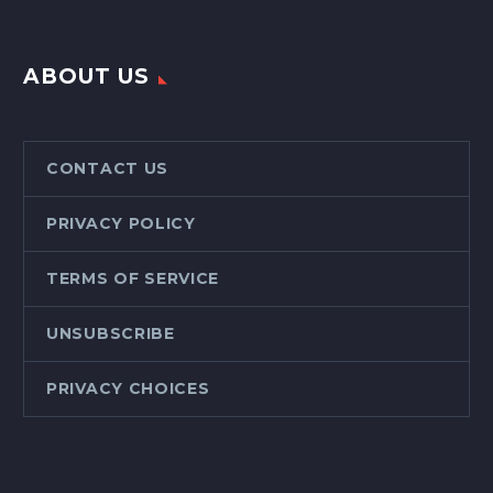
ABOUT US
CONTACT US
PRIVACY POLICY
TERMS OF SERVICE
UNSUBSCRIBE
PRIVACY CHOICES