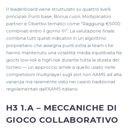
Il leaderboard viene strutturato su quattro livelli
principali: Punti base, Bonus cuori, Moltiplicatori
partner e Obiettivi tematici come “Raggiungi €5000
combinati entro il giorno III”. La valutazione finale
combina tutti questi indicatori in un algoritmo
proprietario che assegna punti extra ai team che
hanno mantenuto una volatilità media equilibrata fra
giochi low‑risk e high‑risk durante tutta la durata del
torneo — un approccio simile a quello usato nelle
competizioni multiplayer sugli slot non AAMS ad alta
varianza ma raramente visto nei casinò tradizionali
regolamentati dall’AAMS italiano.
H3 1.A – MECCANICHE DI
GIOCO COLLABORATIVO