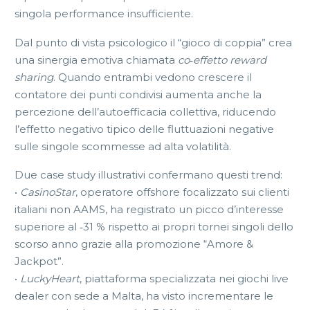
singola performance insufficiente.
Dal punto di vista psicologico il “gioco di coppia” crea
una sinergia emotiva chiamata
co‑effetto reward
sharing
. Quando entrambi vedono crescere il
contatore dei punti condivisi aumenta anche la
percezione dell’autoefficacia collettiva, riducendo
l’effetto negativo tipico delle fluttuazioni negative
sulle singole scommesse ad alta volatilità.
Due case study illustrativi confermano questi trend:
•
CasinoStar
, operatore offshore focalizzato sui clienti
italiani non AAMS, ha registrato un picco d’interesse
superiore al ‑31 % rispetto ai propri tornei singoli dello
scorso anno grazie alla promozione “Amore &
Jackpot”.
•
LuckyHeart
, piattaforma specializzata nei giochi live
dealer con sede a Malta, ha visto incrementare le