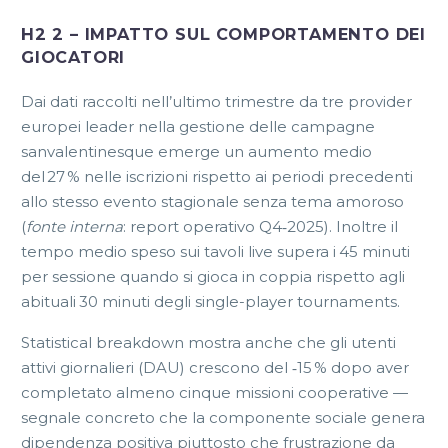
H2 2 – IMPATTO SUL COMPORTAMENTO DEI
GIOCATORI
Dai dati raccolti nell’ultimo trimestre da tre provider
europei leader nella gestione delle campagne
sanvalentinesque emerge un aumento medio
del 27 % nelle iscrizioni rispetto ai periodi precedenti
allo stesso evento stagionale senza tema amoroso
(
fonte interna
: report operativo Q4‑2025). Inoltre il
tempo medio speso sui tavoli live supera i 45 minuti
per sessione quando si gioca in coppia rispetto agli
abituali 30 minuti degli single-player tournaments.
Statistical breakdown mostra anche che gli utenti
attivi giornalieri (DAU) crescono del ‑15 % dopo aver
completato almeno cinque missioni cooperative —
segnale concreto che la componente sociale genera
dipendenza positiva piuttosto che frustrazione da