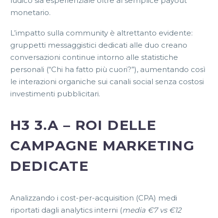
ludico sia esperienziale oltre al semplice payout
monetario.
L’impatto sulla community è altrettanto evidente:
gruppetti messaggistici dedicati alle duo creano
conversazioni continue intorno alle statistiche
personali (“Chi ha fatto più cuori?”), aumentando così
le interazioni organiche sui canali social senza costosi
investimenti pubblicitari.
H3 3.A – ROI DELLE
CAMPAGNE MARKETING
DEDICATE
Analizzando i cost-per-acquisition (CPA) medi
riportati dagli analytics interni (
media €7 vs €12