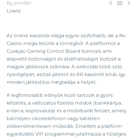



By jennifer
Loans
Az online kaszinók világa egyre zsúfoltabb, de a Nv
Casino mégis kitűnik a tömegből. A platformot a
Curaçao Gaming Control Board licenceli, ami
alapvető biztonságot és átláthatóságot biztosít a
magyar játékosok számára. A weboldal több száz
nyerőgépet, asztali játékot és élő kaszinót kínál, így
minden játékstílus megtalálja a helyét.
A legfontosabb előnyök közé tartozik a gyors
kifizetés, a változatos fizetési módok (bankkártya,
e‑tárca, kriptovaluta) és a mobilbarát felület, amely
bármilyen okostelefonon vagy tableten
zökkenőmentesen működik. Emellett a platform
egyedülálló VIP programmal jutalmazza a hűséges