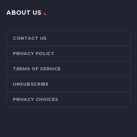
ABOUT US
CONTACT US
PRIVACY POLICY
TERMS OF SERVICE
UNSUBSCRIBE
PRIVACY CHOICES