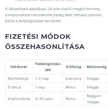
A kifizetések általában 24 órán belül megtörténnek,
a kriptovaluta tranzakciók pedig akár néhány percen
belül is feldolgozásra kerülnek.
FIZETÉSI MÓDOK
ÖSSZEHASONLÍTÁSA
Feldolgozási
Módszer
Költség
Biztonság
idő
Bankkártya
1–2 nap
Alacsony
Magas
E‑tárca
1 nap
Nincs
Magas
Nagyon
Kriptovaluta
5–30 perc
Nincs
magas