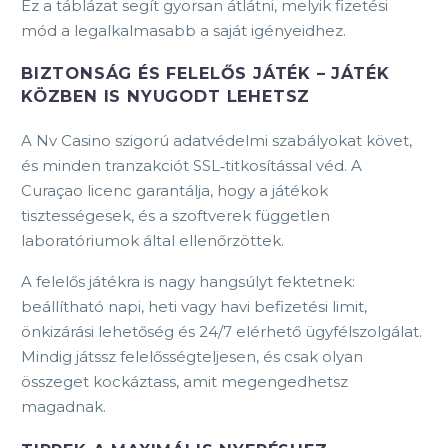
Ez a táblázat segít gyorsan átlátni, melyik fizetési
mód a legalkalmasabb a saját igényeidhez.
BIZTONSÁG ÉS FELELŐS JÁTÉK – JÁTÉK
KÖZBEN IS NYUGODT LEHETSZ
A Nv Casino szigorú adatvédelmi szabályokat követ,
és minden tranzakciót SSL‑titkosítással véd. A
Curaçao licenc garantálja, hogy a játékok
tisztességesek, és a szoftverek független
laboratóriumok által ellenőrzöttek.
A felelős játékra is nagy hangsúlyt fektetnek:
beállítható napi, heti vagy havi befizetési limit,
önkizárási lehetőség és 24/7 elérhető ügyfélszolgálat.
Mindig játssz felelősségteljesen, és csak olyan
összeget kockáztass, amit megengedhetsz
magadnak.