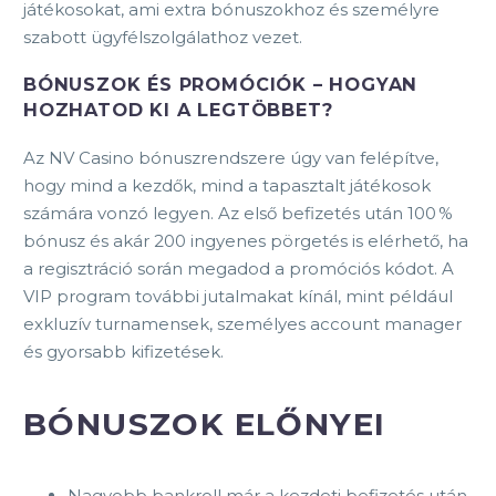
játékosokat, ami extra bónuszokhoz és személyre
szabott ügyfélszolgálathoz vezet.
BÓNUSZOK ÉS PROMÓCIÓK – HOGYAN
HOZHATOD KI A LEGTÖBBET?
Az NV Casino bónuszrendszere úgy van felépítve,
hogy mind a kezdők, mind a tapasztalt játékosok
számára vonzó legyen. Az első befizetés után 100 %
bónusz és akár 200 ingyenes pörgetés is elérhető, ha
a regisztráció során megadod a promóciós kódot. A
VIP program további jutalmakat kínál, mint például
exkluzív turnamensek, személyes account manager
és gyorsabb kifizetések.
BÓNUSZOK ELŐNYEI
Nagyobb bankroll már a kezdeti befizetés után