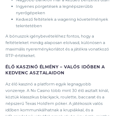
Ingyenes pörgetések a legnépszerűbb
nyerőgépeken
Kedvező feltételek a wagering követelmények
tekintetében
A bónuszok igénybevételéhez fontos, hogy a
feltételeket mindig alaposan elolvasd, különösen a
maximális nyereménykorlátot és a játékra vonatkozó
RTP-értékeket.
ÉLŐ KASZINÓ ÉLMÉNY – VALÓS IDŐBEN A
KEDVENC ASZTALAIDON
Az élő kaszinó a platform egyik legnagyobb
vonzereje. A Nv Casino több mint 30 élő asztalt kínál,
köztük klasszikus blackjack, roulette, baccarat és a
népszerű Texas Hold’em póker. A játékosok valós
időben kommunikálhatnak a krupiákkal, és a