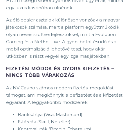
HD‑minőségű videófolyamok révén úgy érzik, mintha
egy luxus kaszinóban ülnének.
Az élő dealer asztalok különösen vonzóak a magyar
játékosok számára, mert a platform együttműködik
olyan neves szoftverfejlesztőkkel, mint a Evolution
Gaming és a NetEnt Live. A gyors betöltési idő és a
mobil optimalizáció lehetővé teszi, hogy akár
útközben is részt vegyél egy izgalmas játékban.
FIZETÉSI MÓDOK ÉS GYORS KIFIZETÉS –
NINCS TÖBB VÁRAKOZÁS
Az NV Casino számos modern fizetési megoldást
támogat, ami megkönnyíti a befizetést és a kifizetést
egyaránt. A leggyakoribb módszerek:
Bankkártya (Visa, Mastercard)
E‑tárcák (Skrill, Neteller)
Kriptovaluták (Bitcoin, Ethereum)