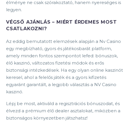
élménye ne csak szórakoztató, hanem nyereséges is
legyen.
VÉGSŐ AJÁNLÁS – MIÉRT ÉRDEMES MOST
CSATLAKOZNI?
Az eddig bemutatott elemzések alapján a Nv Casino
egy megbízható, gyors és játékosbarát platform,
amely minden fontos szempontot lefed: bónuszok,
élő kaszinó, változatos fizetési módok és erős
biztonsági intézkedések. Ha egy olyan online kaszinót
keresel, ahol a felelős játék és a gyors kifizetés
egyaránt garantált, a legjobb választás a
NV Casino
kaszinó
.
Lépj be most, aktiváld a regisztrációs bónuszodat, és
élvezd a prémium élő dealer asztalokat, miközben a
biztonságos környezetben játszhatsz!