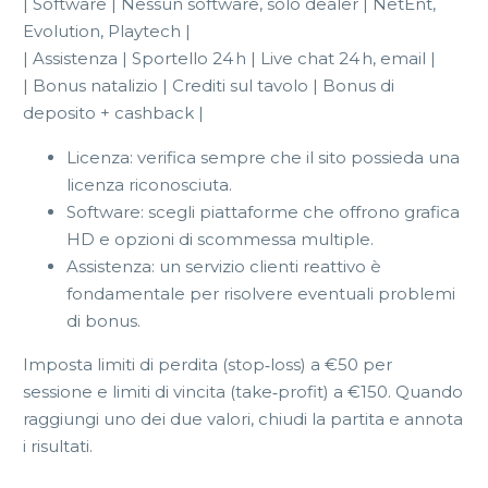
| Software | Nessun software, solo dealer | NetEnt,
Evolution, Playtech |
| Assistenza | Sportello 24 h | Live chat 24 h, email |
| Bonus natalizio | Crediti sul tavolo | Bonus di
deposito + cashback |
Licenza: verifica sempre che il sito possieda una
licenza riconosciuta.
Software: scegli piattaforme che offrono grafica
HD e opzioni di scommessa multiple.
Assistenza: un servizio clienti reattivo è
fondamentale per risolvere eventuali problemi
di bonus.
Imposta limiti di perdita (stop‑loss) a €50 per
sessione e limiti di vincita (take‑profit) a €150. Quando
raggiungi uno dei due valori, chiudi la partita e annota
i risultati.