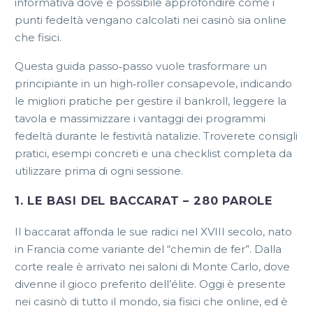
informativa dove è possibile approfondire come i
punti fedeltà vengano calcolati nei casinò sia online
che fisici.
Questa guida passo‑passo vuole trasformare un
principiante in un high‑roller consapevole, indicando
le migliori pratiche per gestire il bankroll, leggere la
tavola e massimizzare i vantaggi dei programmi
fedeltà durante le festività natalizie. Troverete consigli
pratici, esempi concreti e una checklist completa da
utilizzare prima di ogni sessione.
1. LE BASI DEL BACCARAT – 280 PAROLE
Il baccarat affonda le sue radici nel XVIII secolo, nato
in Francia come variante del “chemin de fer”. Dalla
corte reale è arrivato nei saloni di Monte Carlo, dove
divenne il gioco preferito dell’élite. Oggi è presente
nei casinò di tutto il mondo, sia fisici che online, ed è