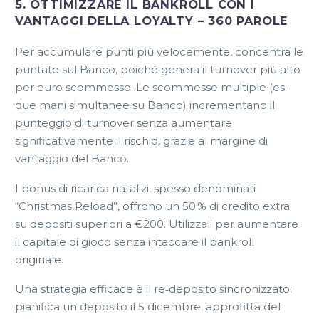
5. OTTIMIZZARE IL BANKROLL CON I
VANTAGGI DELLA LOYALTY – 360 PAROLE
Per accumulare punti più velocemente, concentra le
puntate sul Banco, poiché genera il turnover più alto
per euro scommesso. Le scommesse multiple (es.
due mani simultanee su Banco) incrementano il
punteggio di turnover senza aumentare
significativamente il rischio, grazie al margine di
vantaggio del Banco.
I bonus di ricarica natalizi, spesso denominati
“Christmas Reload”, offrono un 50 % di credito extra
su depositi superiori a €200. Utilizzali per aumentare
il capitale di gioco senza intaccare il bankroll
originale.
Una strategia efficace è il re‑deposito sincronizzato:
pianifica un deposito il 5 dicembre, approfitta del