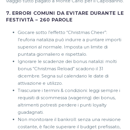
viaggio tutto pagato a Monte Carlo per il Capodanno.
7. ERRORI COMUNI DA EVITARE DURANTE LE
FESTIVITÀ – 260 PAROLE
Giocare sotto l’effetto “Christmas Cheer”:
l’euforia natalizia può indurre a puntare importi
superiori al normale. Imposta un limite di
puntata giornaliero e rispettalo.
Ignorare le scadenze dei bonus natalizi: molti
bonus “Christmas Reload” scadono il 31
dicembre. Segna sul calendario le date di
attivazione e utilizzo.
Trascurare i termini & condizioni: leggi sempre i
requisiti di scommessa (wagering) dei bonus,
altrimenti potresti perdere i punti loyalty
guadagnati.
Non monitorare il bankroll: senza una revisione
costante, è facile superare il budget prefissato,