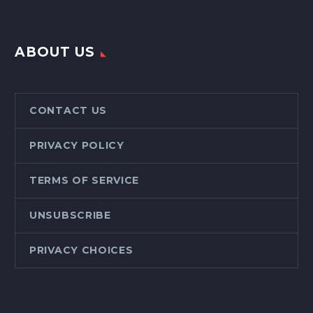
ABOUT US
CONTACT US
PRIVACY POLICY
TERMS OF SERVICE
UNSUBSCRIBE
PRIVACY CHOICES