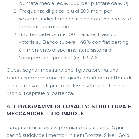
puntata media (es. €1 000 per puntate da €10).
Frequenza di gioco: più di 200 mani per
sessione, indicatore che il giocatore ha acquisito
familiarità con il ritmo.
Risultati delle prime 100 mani: se il tasso di
vittoria su Banco supera il 48 % con flat betting,
è il momento di sperimentare sistemi di
“progressione positiva” (es. 1‑3‑2‑6).
Questi segnali mostrano che il giocatore ha una
buona comprensione del gioco e può permettersi di
introdurre varianti più complesse senza mettere a
rischio il capitale di partenza.
4. I PROGRAMMI DI LOYALTY: STRUTTURA E
MECCANICHE – 310 PAROLE
I programmi di loyalty premiano la costanza. Ogni
casinò suddivide i membri in tier (Bronze, Silver, Gold,