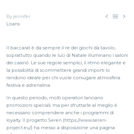



By jennifer
Loans
Il baccarat è da sempre il re dei giochi da tavolo,
soprattutto quando le luci di Natale illuminano i saloni
dei casinò. Le sue regole semplici, il ritmo elegante e
la possibilità di scommettere grandi importi lo
rendono ideale per chi vuole coniugare atmosfera
festiva e adrenalina.
In questo periodo, molti operatori lanciano
promozioni speciali, ma per sfruttarle al meglio è
necessario comprendere anche i programmi di
loyalty. Il progetto Seren (
https://www.seren-
project.eu/
) ha messo a disposizione una pagina