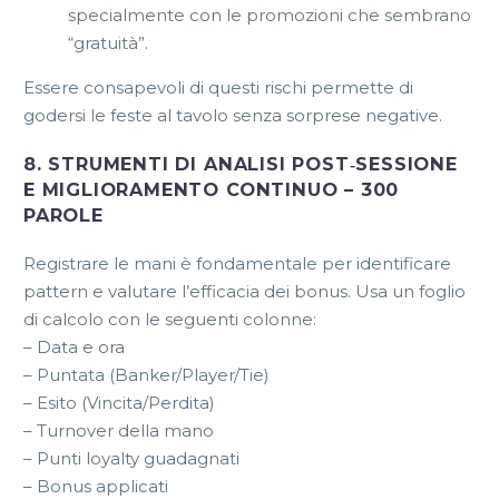
specialmente con le promozioni che sembrano
“gratuità”.
Essere consapevoli di questi rischi permette di
godersi le feste al tavolo senza sorprese negative.
8. STRUMENTI DI ANALISI POST‑SESSIONE
E MIGLIORAMENTO CONTINUO – 300
PAROLE
Registrare le mani è fondamentale per identificare
pattern e valutare l’efficacia dei bonus. Usa un foglio
di calcolo con le seguenti colonne:
– Data e ora
– Puntata (Banker/Player/Tie)
– Esito (Vincita/Perdita)
– Turnover della mano
– Punti loyalty guadagnati
– Bonus applicati