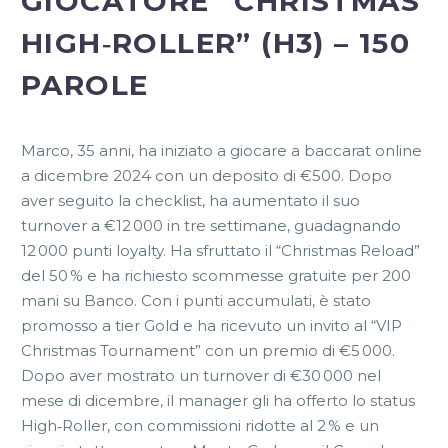
GIOCATORE “CHRISTMAS
HIGH‑ROLLER” (H3) – 150
PAROLE
Marco, 35 anni, ha iniziato a giocare a baccarat online
a dicembre 2024 con un deposito di €500. Dopo
aver seguito la checklist, ha aumentato il suo
turnover a €12 000 in tre settimane, guadagnando
12 000 punti loyalty. Ha sfruttato il “Christmas Reload”
del 50 % e ha richiesto scommesse gratuite per 200
mani su Banco. Con i punti accumulati, è stato
promosso a tier Gold e ha ricevuto un invito al “VIP
Christmas Tournament” con un premio di €5 000.
Dopo aver mostrato un turnover di €30 000 nel
mese di dicembre, il manager gli ha offerto lo status
High‑Roller, con commissioni ridotte al 2 % e un