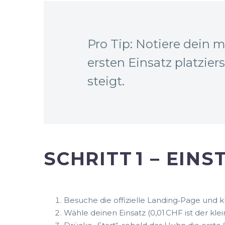
Pro Tip: Notiere dein 
ersten Einsatz platzier
steigt.
SCHRITT 1 – EI
Besuche die offizielle Landing‑Page und k
Wähle deinen Einsatz (0,01 CHF ist der klei