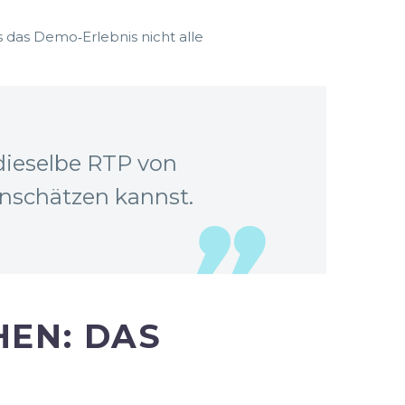
 das Demo‑Erlebnis nicht alle
ieselbe RTP von
inschätzen kannst.
HEN: DAS