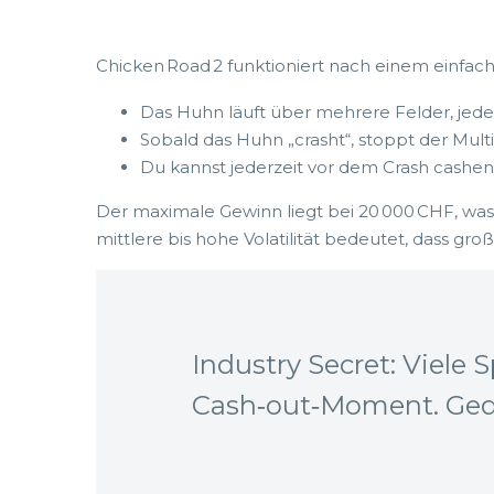
Chicken Road 2 funktioniert nach einem einfach
Das Huhn läuft über mehrere Felder, jedes
Sobald das Huhn „crasht“, stoppt der Multip
Du kannst jederzeit vor dem Crash cashen,
Der maximale Gewinn liegt bei 20 000 CHF, was 
mittlere bis hohe Volatilität bedeutet, dass groß
Industry Secret: Viele
Cash‑out‑Moment. Gedul