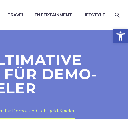
TRAVEL
ENTERTAINMENT
LIFESTYLE
Open
LTIMATIVE
 FÜR DEMO‑
ELER
en für Demo‑ und Echtgeld‑Spieler