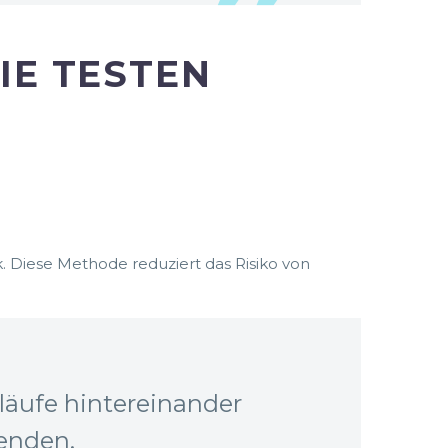
IE TESTEN
k. Diese Methode reduziert das Risiko von
läufe hintereinander
enden.