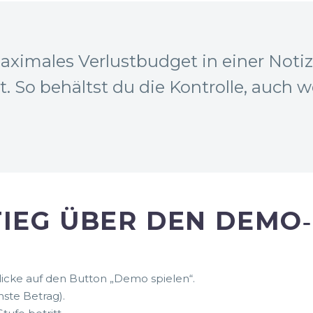
maximales Verlustbudget in einer Noti
st. So behältst du die Kontrolle, auch
NSTIEG ÜBER DEN DEM
licke auf den Button „Demo spielen“.
nste Betrag).