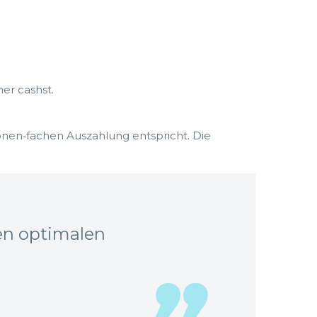
her cashst.
ionen‑fachen Auszahlung entspricht. Die
den optimalen