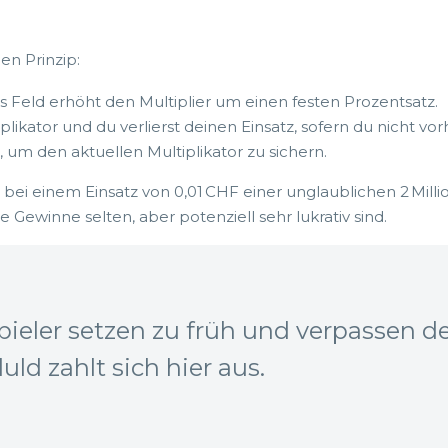
en Prinzip:
 Feld erhöht den Multiplier um einen festen Prozentsatz.
likator und du verlierst deinen Einsatz, sofern du nicht vor
 um den aktuellen Multiplikator zu sichern.
bei einem Einsatz von 0,01 CHF einer unglaublichen 2 Mill
e Gewinne selten, aber potenziell sehr lukrativ sind.
 Spieler setzen zu früh und verpassen 
d zahlt sich hier aus.