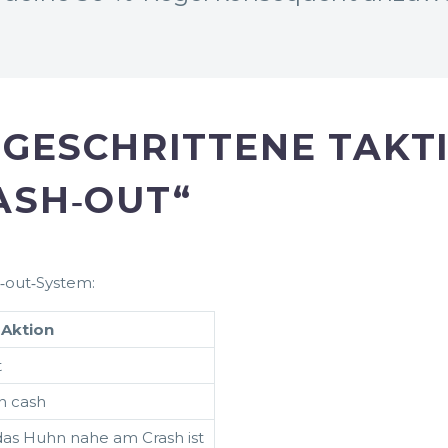
TGESCHRITTENE TAKTI
ASH‑OUT“
h‑out‑System:
Aktion
t
n cash
as Huhn nahe am Crash ist