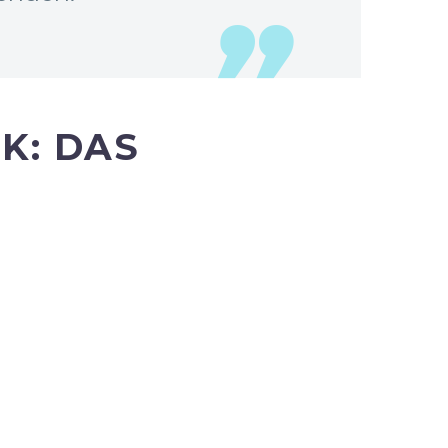
K: DAS