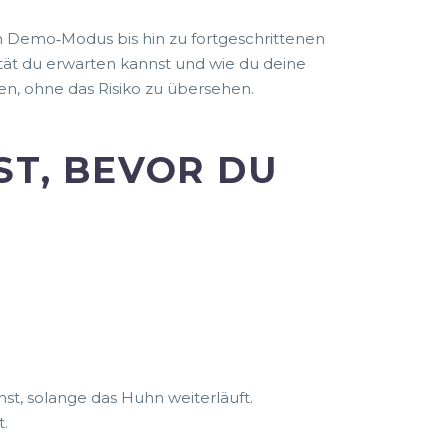
im Demo‑Modus bis hin zu fortgeschrittenen
lität du erwarten kannst und wie du deine
n, ohne das Risiko zu übersehen.
T, BEVOR DU
hst, solange das Huhn weiterläuft.
t.