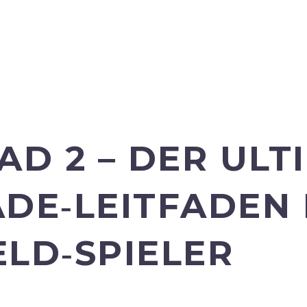
AD 2 – DER ULT
DE‑LEITFADEN
LD‑SPIELER