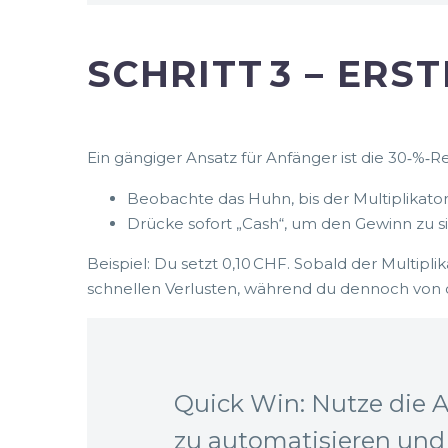
SCHRITT 3 – ERS
Ein gängiger Ansatz für Anfänger ist die 30‑%‑Re
Beobachte das Huhn, bis der Multiplikator
Drücke sofort „Cash“, um den Gewinn zu s
Beispiel: Du setzt 0,10 CHF. Sobald der Multipl
schnellen Verlusten, während du dennoch von de
Quick Win: Nutze die 
zu automatisieren un