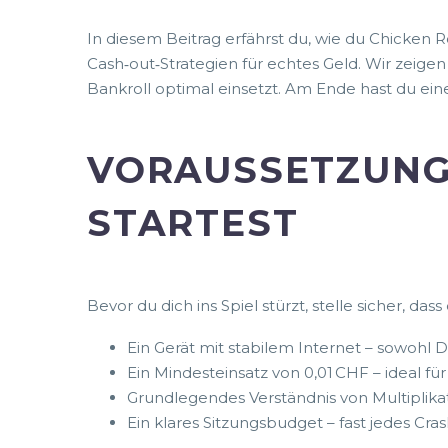
In diesem Beitrag erfährst du, wie du Chicken 
Cash‑out‑Strategien für echtes Geld. Wir zeigen
Bankroll optimal einsetzt. Am Ende hast du ei
VORAUSSETZUNG
STARTEST
Bevor du dich ins Spiel stürzt, stelle sicher, das
Ein Gerät mit stabilem Internet – sowohl
Ein Mindesteinsatz von 0,01 CHF – ideal f
Grundlegendes Verständnis von Multiplikator
Ein klares Sitzungsbudget – fast jedes Crash