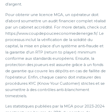
d’argent.
Pour obtenir une licence MGA, un opérateur doit
d’abord soumettre un audit financier complet réalisé
par un cabinet accrédité. For more details, check out
https://www.coupdepouceeconomiedenergie.fr/
. Le
processus inclut la vérification de la solidité du
capital, la mise en place d’un système anti‑fraude et
la garantie d’un RTP (return to player) minimum
conforme aux standards européens. Ensuite, la
protection des joueurs est assurée grâce à un fonds
de garantie qui couvre les dépôts en cas de faillite de
l’opérateur. Enfin, chaque casino doit instaurer des
procédures KYC (Know Your Customer) strictes et se
soumettre à des contrôles anti‑blanchiment
trimestriels.
Les statistiques publiées par la MGA pour 2023‑2024