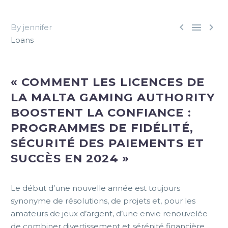



By jennifer
Loans
« COMMENT LES LICENCES DE
LA MALTA GAMING AUTHORITY
BOOSTENT LA CONFIANCE :
PROGRAMMES DE FIDÉLITÉ,
SÉCURITÉ DES PAIEMENTS ET
SUCCÈS EN 2024 »
Le début d’une nouvelle année est toujours
synonyme de résolutions, de projets et, pour les
amateurs de jeux d’argent, d’une envie renouvelée
de combiner divertissement et sérénité financière.