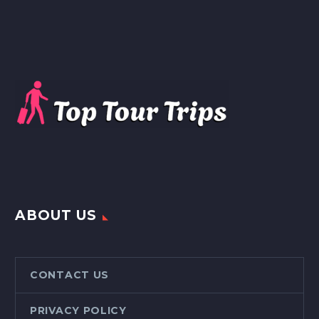
ABOUT US
CONTACT US
PRIVACY POLICY