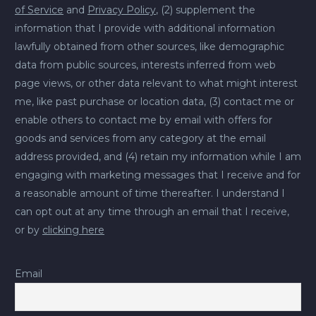
of Service
and
Privacy Policy
, (2) supplement the
information that I provide with additional information
lawfully obtained from other sources, like demographic
data from public sources, interests inferred from web
page views, or other data relevant to what might interest
me, like past purchase or location data, (3) contact me or
enable others to contact me by email with offers for
goods and services from any category at the email
address provided, and (4) retain my information while I am
engaging with marketing messages that I receive and for
a reasonable amount of time thereafter. I understand I
can opt out at any time through an email that I receive,
or by
clicking here
Email