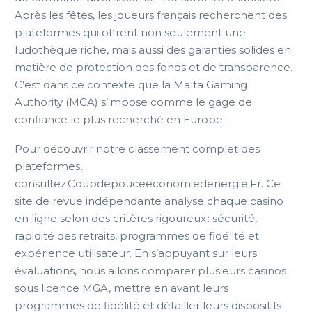
Après les fêtes, les joueurs français recherchent des
plateformes qui offrent non seulement une
ludothèque riche, mais aussi des garanties solides en
matière de protection des fonds et de transparence.
C’est dans ce contexte que la Malta Gaming
Authority (MGA) s’impose comme le gage de
confiance le plus recherché en Europe.
Pour découvrir notre classement complet des
plateformes,
consultez
Coupdepouceeconomiedenergie.Fr
. Ce
site de revue indépendante analyse chaque casino
en ligne selon des critères rigoureux : sécurité,
rapidité des retraits, programmes de fidélité et
expérience utilisateur. En s’appuyant sur leurs
évaluations, nous allons comparer plusieurs casinos
sous licence MGA, mettre en avant leurs
programmes de fidélité et détailler leurs dispositifs