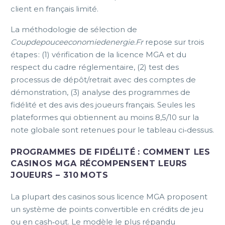
client en français limité.
La méthodologie de sélection de
Coupdepouceeconomiedenergie.Fr
repose sur trois
étapes : (1) vérification de la licence MGA et du
respect du cadre réglementaire, (2) test des
processus de dépôt/retrait avec des comptes de
démonstration, (3) analyse des programmes de
fidélité et des avis des joueurs français. Seules les
plateformes qui obtiennent au moins 8,5/10 sur la
note globale sont retenues pour le tableau ci‑dessus.
PROGRAMMES DE FIDÉLITÉ : COMMENT LES
CASINOS MGA RÉCOMPENSENT LEURS
JOUEURS – 310 MOTS
La plupart des casinos sous licence MGA proposent
un système de points convertible en crédits de jeu
ou en cash‑out. Le modèle le plus répandu