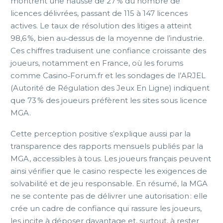
montrent une hausse de 27 % du nombre de
licences délivrées, passant de 115 à 147 licences
actives. Le taux de résolution des litiges a atteint
98,6 %, bien au‑dessus de la moyenne de l’industrie.
Ces chiffres traduisent une confiance croissante des
joueurs, notamment en France, où les forums
comme Casino‑Forum.fr et les sondages de l’ARJEL
(Autorité de Régulation des Jeux En Ligne) indiquent
que 73 % des joueurs préfèrent les sites sous licence
MGA.
Cette perception positive s’explique aussi par la
transparence des rapports mensuels publiés par la
MGA, accessibles à tous. Les joueurs français peuvent
ainsi vérifier que le casino respecte les exigences de
solvabilité et de jeu responsable. En résumé, la MGA
ne se contente pas de délivrer une autorisation : elle
crée un cadre de confiance qui rassure les joueurs,
les incite à déposer davantage et, surtout, à rester