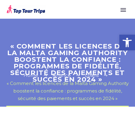
Open
« COMMENT LES LICENCES DE
LA MALTA GAMING AUTHORITY
BOOSTENT LA CONFIANCE :
PROGRAMMES DE FIDÉLITÉ,
SÉCURITÉ DES PAIEMENTS ET
Home
Finance
Loans
SUCCÈS EN 2024 »
« Comment les licences de la Malta Gaming Authority
boostent la confiance : programmes de fidélité,
sécurité des paiements et succès en 2024 »