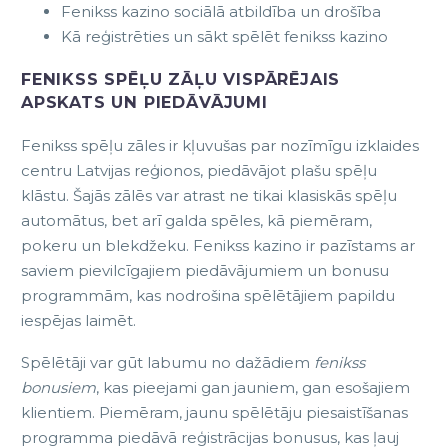
Fenikss kazino sociālā atbildība un drošība
Kā reģistrēties un sākt spēlēt fenikss kazino
FENIKSS SPĒĻU ZĀĻU VISPĀRĒJAIS
APSKATS UN PIEDĀVĀJUMI
Fenikss spēļu zāles ir kļuvušas par nozīmīgu izklaides
centru Latvijas reģionos, piedāvājot plašu spēļu
klāstu. Šajās zālēs var atrast ne tikai klasiskās spēļu
automātus, bet arī galda spēles, kā piemēram,
pokeru un blekdžeku. Fenikss kazino ir pazīstams ar
saviem pievilcīgajiem piedāvājumiem un bonusu
programmām, kas nodrošina spēlētājiem papildu
iespējas laimēt.
Spēlētāji var gūt labumu no dažādiem
fenikss
bonusiem
, kas pieejami gan jauniem, gan esošajiem
klientiem. Piemēram, jaunu spēlētāju piesaistīšanas
programma piedāvā reģistrācijas bonusus, kas ļauj