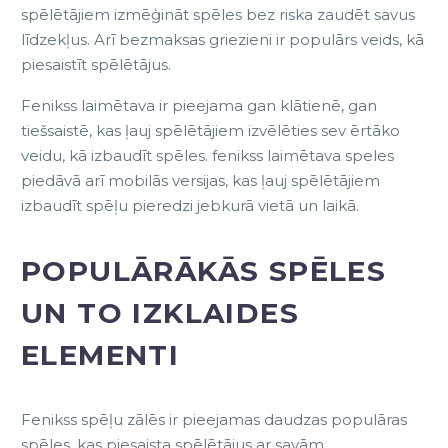
spēlētājiem izmēģināt spēles bez riska zaudēt savus
līdzekļus. Arī bezmaksas griezieni ir populārs veids, kā
piesaistīt spēlētājus.
Fenikss laimētava ir pieejama gan klātienē, gan
tiešsaistē, kas ļauj spēlētājiem izvēlēties sev ērtāko
veidu, kā izbaudīt spēles.
fenikss laimētava speles
piedāvā arī mobilās versijas, kas ļauj spēlētājiem
izbaudīt spēļu pieredzi jebkurā vietā un laikā.
POPULĀRĀKĀS SPĒLES
UN TO IZKLAIDES
ELEMENTI
Fenikss spēļu zālēs ir pieejamas daudzas populāras
spēles, kas piesaista spēlētājus ar savām