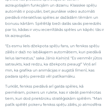
aizraujošajām funkcijām un dizainu. Klasiskie spēļu
automāti ir populāri, bet jaunākie video automāti
piedāvā interaktīvas spēles ar dažādām tēmām un
bonusu kārtām. Spēlētāji bieži dalās savās pieredzēs
par to, kādas ir viņu iecienītākās spēles un kāpēc tās ir
tik aizraujošas.
“Es esmu liels džekpota spēļu fans, un fenikss spēļu
zālēs ir daži no labākajiem automātiem, kuri piedāvā
lielus laimestus,” saka
Jānis Kalniņš
. “Es vienmēr jūtos
satraukts, kad redzu, ka džekpots pieaug!” Viņš arī
min, ka grafika un animācijas ir augstā līmenī, kas
padara spēļu pieredzi vēl patīkamāku.
Turklāt, fenikss piedāvā arī galda spēles, kā
piemēram, pokers un rulete, kas ir ideāli piemērotas
tiem, kuri dod priekšroku stratēģiskām spēlēm. “Man
patīk spēlēt pokeru fenikss spēļu zālēs, jo atmosfēra