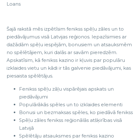
Loans
Šajā rakstā mēs izpētīsim fenikss spēļu zāles un to
piedāvājumus visā Latvijas reģionos. Iepazīsimies ar
dažādām spēļu iespējām, bonusiem un atsauksmēm
no spēlētājiem, kuri dalās ar savām pieredzēm.
Apskatīsim, kā fenikss kazino ir kļuvis par populāru
izklaides vietu un kādi ir tās galvenie piedāvājumi, kas
piesaista spēlētājus.
Fenikss spēļu zāļu vispārējais apskats un
piedāvājumi
Populārākās spēles un to izklaides elementi
Bonusi un bezmaksas spēles, ko piedāvā fenikss
Spēļu zāles fenikss reģionālās atšķirības visā
Latvijā
Spēlētāju atsauksmes par fenikss kazino