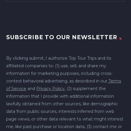
SUBSCRIBE TO OUR NEWSLETTER
By clicking submit, I authorize Top Tour Trips and its
affiliated companies to: (1) use, sell, and share my
information for marketing purposes, including cross-
context behavioral advertising, as described in our
Terms
of Service
and
Privacy Policy
, (2) supplement the
information that I provide with additional information
lawfully obtained from other sources, like demographic
data from public sources, interests inferred from web
page views, or other data relevant to what might interest
me, like past purchase or location data, (3) contact me or