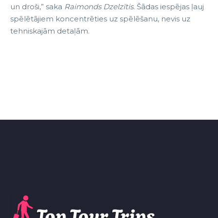
un droši,” saka
Raimonds Dzelzītis
. Šādas iespējas ļauj
spēlētājiem koncentrēties uz spēlēšanu, nevis uz
tehniskajām detaļām.