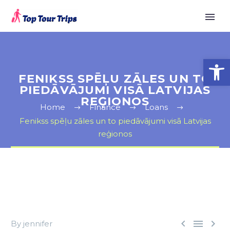
Open
FENIKSS SPĒĻU ZĀLES UN TO
PIEDĀVĀJUMI VISĀ LATVIJAS
REĢIONOS
Home
Finance
Loans
Fenikss spēļu zāles un to piedāvājumi visā Latvijas
reģionos



By jennifer