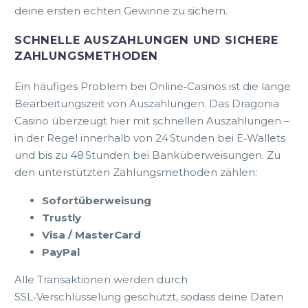
deine ersten echten Gewinne zu sichern.
SCHNELLE AUSZAHLUNGEN UND SICHERE
ZAHLUNGSMETHODEN
Ein häufiges Problem bei Online‑Casinos ist die lange
Bearbeitungszeit von Auszahlungen. Das Dragonia
Casino überzeugt hier mit schnellen Auszahlungen –
in der Regel innerhalb von 24 Stunden bei E‑Wallets
und bis zu 48 Stunden bei Banküberweisungen. Zu
den unterstützten Zahlungsmethoden zählen:
Sofortüberweisung
Trustly
Visa / MasterCard
PayPal
Alle Transaktionen werden durch
SSL‑Verschlüsselung geschützt, sodass deine Daten