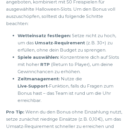
angeboten, kombiniert mit 50 Freispielen für
ausgewählte Halloween‑Slots. Um den Bonus voll
auszuschöpfen, solltest du folgende Schritte
beachten:
Wetteinsatz festlegen:
Setze nicht zu hoch,
um das
Umsatz‑Requirement
(z. B. 30×) zu
erfüllen, ohne dein Budget zu sprengen.
Spiele auswählen:
Konzentriere dich auf Slots
mit hoher
RTP
(Return to Player), um deine
Gewinnchancen zu erhöhen.
Zeitmanagement:
Nutze die
Live‑Support
‑Funktion, falls du Fragen zum
Bonus hast – das Team ist rund um die Uhr
erreichbar.
Pro Tip:
Wenn du den Bonus ohne Einzahlung nutzt,
setze zunächst niedrige Einsätze (z. B. 0,10 €), um das
Umsatz‑Requirement schneller zu erreichen und