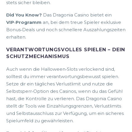
stets sicher bleiben.
Did You Know?
Das Dragonia Casino bietet ein
VIP‑Programm
an, bei dem treue Spieler exklusive
Bonus‑Deals und noch schnellere Auszahlungszeiten
erhalten.
VERANTWORTUNGSVOLLES SPIELEN – DEIN
SCHUTZMECHANISMUS
Auch wenn die Halloween‑Slots verlockend sind,
solltest du immer verantwortungsbewusst spielen.
Setze dir ein tägliches Verlustlimit und nutze die
Selbstsperr‑Option des Casinos, wenn du das Gefühl
hast, die Kontrolle zu verlieren. Das Dragonia Casino
stellt dir Tools wie Einzahlungsgrenzen, Verlustlimits
und Selbstausschluss zur Verfügung, um ein sicheres
Spielumfeld zu gewährleisten.