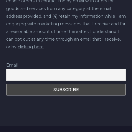
enable others to contact me by email with offers for
goods and services from any category at the email
address provided, and (4) retain my information while I am
engaging with marketing messages that I receive and for
a reasonable amount of time thereafter. I understand I
can opt out at any time through an email that I receive,
or by
clicking here
Email