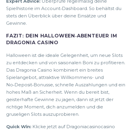
Expert Advice:
Überprüfe regelmäßig deine
Spielhistorie im Account‑Dashboard. So behältst du
stets den Überblick über deine Einsätze und
Gewinne.
FAZIT: DEIN HALLOWEEN‑ABENTEUER IM
DRAGONIA CASINO
Halloween ist die ideale Gelegenheit, um neue Slots
zu entdecken und von saisonalen Boni zu profitieren.
Das Dragonia Casino kombiniert ein breites
Spielangebot, attraktive Willkommens- und
No‑Deposit‑Bonusse, schnelle Auszahlungen und ein
hohes Maß an Sicherheit. Wenn du bereit bist,
geisterhafte Gewinne zu jagen, dann ist jetzt der
richtige Moment, dich anzumelden und die
gruseligen Slots auszuprobieren.
Quick Win:
Klicke jetzt auf
Dragoniacasinocasino