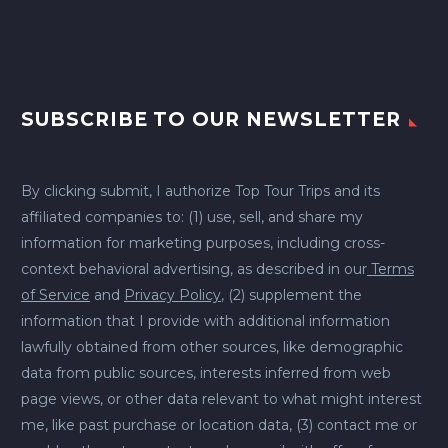
SUBSCRIBE TO OUR NEWSLETTER
By clicking submit, I authorize Top Tour Trips and its
affiliated companies to: (1) use, sell, and share my
information for marketing purposes, including cross-
context behavioral advertising, as described in our
Terms
of Service
and
Privacy Policy
, (2) supplement the
information that I provide with additional information
lawfully obtained from other sources, like demographic
data from public sources, interests inferred from web
page views, or other data relevant to what might interest
me, like past purchase or location data, (3) contact me or