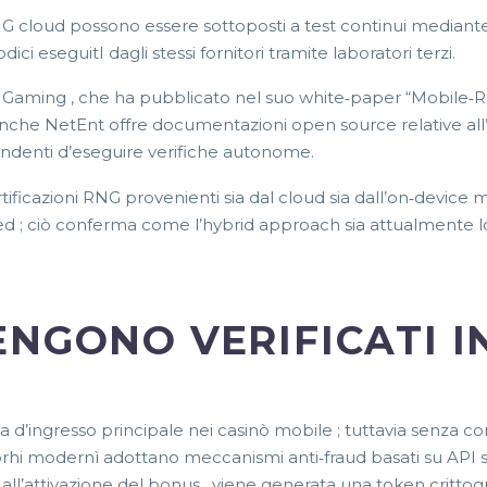
 RNG cloud possono essere sottoposti a test continui mediante
ci eseguitI dagli stessi fornitori tramite laboratori terzi.
on Gaming , che ha pubblicato nel suo white‑paper “Mobile‑R
che NetEnt offre documentazioni open source relative all’
endenti d’eseguire verifiche autonome.
ificazioni RNG provenienti sia dal cloud sia dall’on‑device mo
ed ; ciò conferma come l’hybrid approach sia attualmente lo
ENGONO VERIFICATI I
’ingresso principale nei casinò mobile ; tuttavia senza co
atorhi modern​ì adottano meccanismi anti‑fraud basati su AP
’attivazione del bonus , viene generata una token crittograf