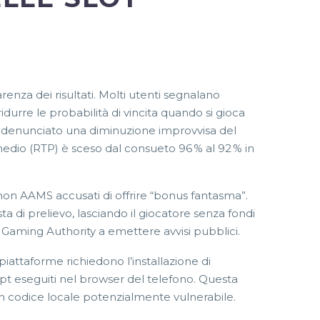
enza dei risultati. Molti utenti segnalano
rre le probabilità di vincita quando si gioca
o denunciato una diminuzione improvvisa del
medio (RTP) è sceso dal consueto 96 % al 92 % in
non AAMS accusati di offrire “bonus fantasma”.
 di prelievo, lasciando il giocatore senza fondi
 Gaming Authority a emettere avvisi pubblici.
iattaforme richiedono l’installazione di
ript eseguiti nel browser del telefono. Questa
a un codice locale potenzialmente vulnerabile.