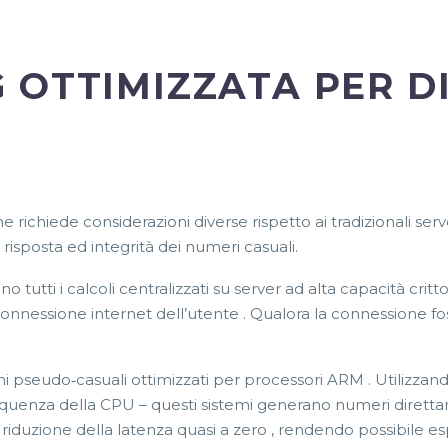
 OTTIMIZZATA PER DI
ichiede considerazioni diverse rispetto ai tradizionali serve
isposta ed integrità dei numeri casuali.
utti i calcoli centralizzati su server ad alta capacità crit
nnessione internet dell’utente . Qualora la connessione fos
mi pseudo‑casuali ottimizzati per processori ARM . Utilizza
requenza della CPU – questi sistemi generano numeri dirett
la riduzione della latenza quasi a zero , rendendo possibile e