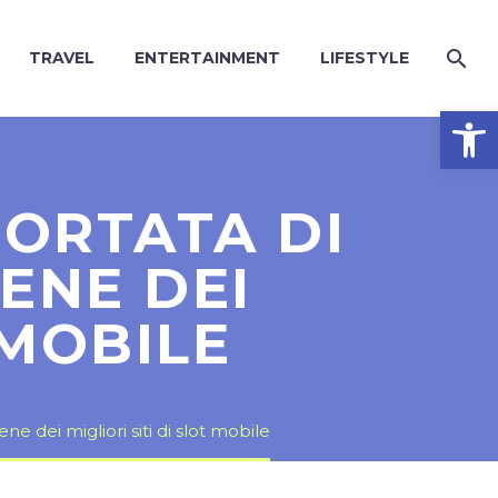
TRAVEL
ENTERTAINMENT
LIFESTYLE
Open
PORTATA DI
CENE DEI
 MOBILE
ne dei migliori siti di slot mobile