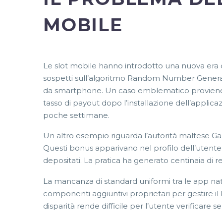
MOBILE
Le slot mobile hanno introdotto una nuova era di
sospetti sull’algoritmo Random Number Generato
da smartphone. Un caso emblematico proviene d
tasso di payout dopo l’installazione dell’applic
poche settimane.
Un altro esempio riguarda l’autorità maltese Ga
Questi bonus apparivano nel profilo dell’utente
depositati. La pratica ha generato centinaia di 
La mancanza di standard uniformi tra le app nat
componenti aggiuntivi proprietari per gestire il 
disparità rende difficile per l’utente verificare