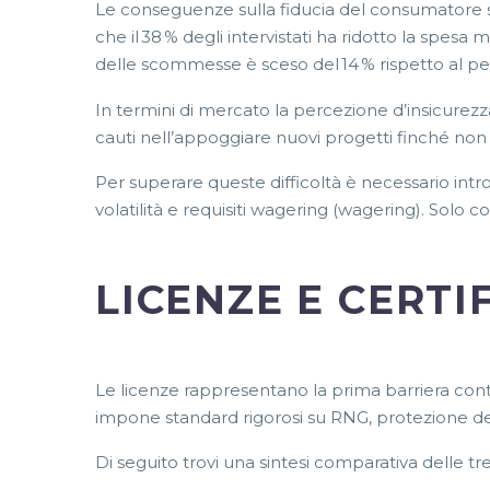
Le conseguenze sulla fiducia del consumatore so
che il 38 % degli intervistati ha ridotto la spesa
delle scommesse è sceso del 14 % rispetto al p
In termini di mercato la percezione d’insicurezza
cauti nell’appoggiare nuovi progetti finché non
Per superare queste difficoltà è necessario i
volatilità e requisiti wagering (wagering). Solo c
LICENZE E CERTI
Le licenze rappresentano la prima barriera contr
impone standard rigorosi su RNG, protezione dei
Di seguito trovi una sintesi comparativa delle tre 