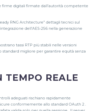
 firme digitali firmate dall’autorità competente
eady RNG Architecture” dettagli tecnici sul
integrazione dell’AES‑256 nella generazione
strano tassi RTP più stabili nelle versioni
 standard migliore per garantire equità senza
N TEMPO REALE
ntrolli adeguati rischiano rapidamente
I sicure conformemente allo standard OAuth 2 .
ata valida solo per quella sessione . Il server