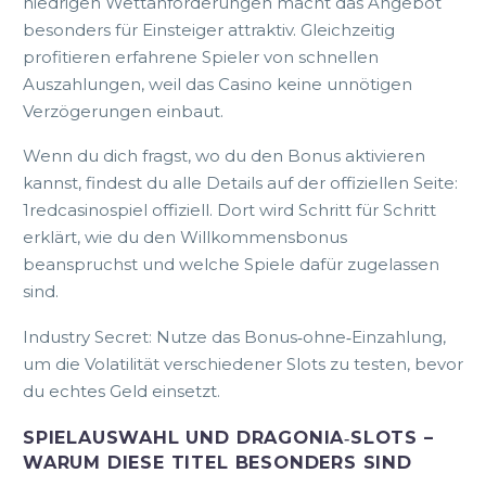
niedrigen Wettanforderungen macht das Angebot
besonders für Einsteiger attraktiv. Gleichzeitig
profitieren erfahrene Spieler von schnellen
Auszahlungen, weil das Casino keine unnötigen
Verzögerungen einbaut.
Wenn du dich fragst, wo du den Bonus aktivieren
kannst, findest du alle Details auf der offiziellen Seite:
1redcasinospiel offiziell
. Dort wird Schritt für Schritt
erklärt, wie du den Willkommensbonus
beanspruchst und welche Spiele dafür zugelassen
sind.
Industry Secret: Nutze das Bonus‑ohne‑Einzahlung,
um die Volatilität verschiedener Slots zu testen, bevor
du echtes Geld einsetzt.
SPIELAUSWAHL UND DRAGONIA‑SLOTS –
WARUM DIESE TITEL BESONDERS SIND