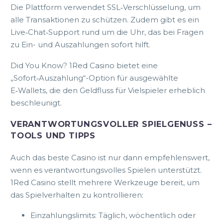
Die Plattform verwendet SSL‑Verschlüsselung, um
alle Transaktionen zu schützen. Zudem gibt es ein
Live‑Chat‑Support rund um die Uhr, das bei Fragen
zu Ein- und Auszahlungen sofort hilft.
Did You Know? 1Red Casino bietet eine
„Sofort‑Auszahlung“-Option für ausgewählte
E‑Wallets, die den Geldfluss für Vielspieler erheblich
beschleunigt.
VERANTWORTUNGSVOLLER SPIELGENUSS –
TOOLS UND TIPPS
Auch das beste Casino ist nur dann empfehlenswert,
wenn es verantwortungsvolles Spielen unterstützt.
1Red Casino stellt mehrere Werkzeuge bereit, um
das Spielverhalten zu kontrollieren:
Einzahlungslimits: Täglich, wöchentlich oder