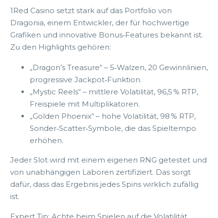
1Red Casino setzt stark auf das Portfolio von
Dragonia, einem Entwickler, der für hochwertige
Grafiken und innovative Bonus‑Features bekannt ist.
Zu den Highlights gehören:
„Dragon’s Treasure“ – 5‑Walzen, 20 Gewinnlinien,
progressive Jackpot‑Funktion.
„Mystic Reels“ – mittlere Volatilität, 96,5 % RTP,
Freispiele mit Multiplikatoren.
„Golden Phoenix“ – hohe Volatilität, 98 % RTP,
Sonder‑Scatter‑Symbole, die das Spieltempo
erhöhen.
Jeder Slot wird mit einem eigenen RNG getestet und
von unabhängigen Laboren zertifiziert. Das sorgt
dafür, dass das Ergebnis jedes Spins wirklich zufällig
ist.
Expert Tip: Achte beim Spielen auf die Volatilität.