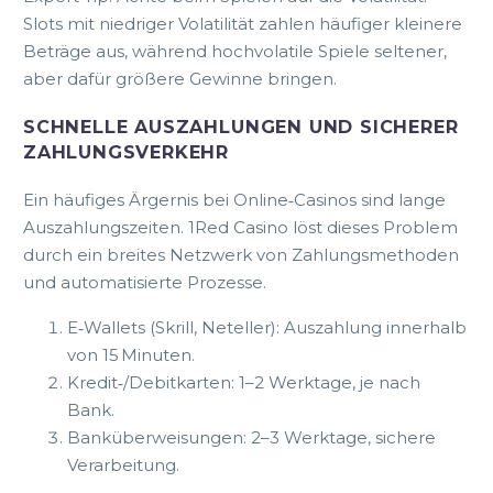
Slots mit niedriger Volatilität zahlen häufiger kleinere
Beträge aus, während hochvolatile Spiele seltener,
aber dafür größere Gewinne bringen.
SCHNELLE AUSZAHLUNGEN UND SICHERER
ZAHLUNGSVERKEHR
Ein häufiges Ärgernis bei Online‑Casinos sind lange
Auszahlungszeiten. 1Red Casino löst dieses Problem
durch ein breites Netzwerk von Zahlungsmethoden
und automatisierte Prozesse.
E‑Wallets (Skrill, Neteller): Auszahlung innerhalb
von 15 Minuten.
Kredit‑/Debitkarten: 1–2 Werktage, je nach
Bank.
Banküberweisungen: 2–3 Werktage, sichere
Verarbeitung.