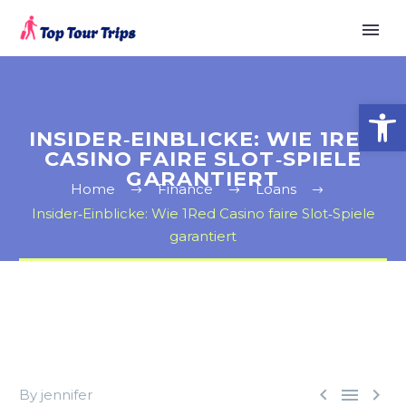
Open
INSIDER‑EINBLICKE: WIE 1RED
CASINO FAIRE SLOT‑SPIELE
GARANTIERT
Home
Finance
Loans
Insider‑Einblicke: Wie 1Red Casino faire Slot‑Spiele
garantiert



By jennifer