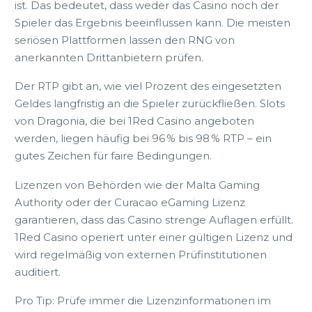
ist. Das bedeutet, dass weder das Casino noch der
Spieler das Ergebnis beeinflussen kann. Die meisten
seriösen Plattformen lassen den RNG von
anerkannten Drittanbietern prüfen.
Der RTP gibt an, wie viel Prozent des eingesetzten
Geldes langfristig an die Spieler zurückfließen. Slots
von Dragonia, die bei 1Red Casino angeboten
werden, liegen häufig bei 96 % bis 98 % RTP – ein
gutes Zeichen für faire Bedingungen.
Lizenzen von Behörden wie der Malta Gaming
Authority oder der Curacao eGaming Lizenz
garantieren, dass das Casino strenge Auflagen erfüllt.
1Red Casino operiert unter einer gültigen Lizenz und
wird regelmäßig von externen Prüfinstitutionen
auditiert.
Pro Tip: Prüfe immer die Lizenzinformationen im