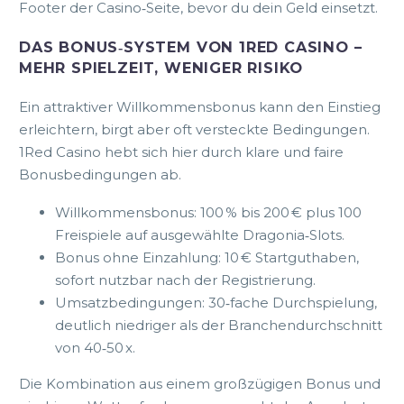
Footer der Casino‑Seite, bevor du dein Geld einsetzt.
DAS BONUS‑SYSTEM VON 1RED CASINO –
MEHR SPIELZEIT, WENIGER RISIKO
Ein attraktiver Willkommensbonus kann den Einstieg
erleichtern, birgt aber oft versteckte Bedingungen.
1Red Casino hebt sich hier durch klare und faire
Bonusbedingungen ab.
Willkommensbonus: 100 % bis 200 € plus 100
Freispiele auf ausgewählte Dragonia‑Slots.
Bonus ohne Einzahlung: 10 € Startguthaben,
sofort nutzbar nach der Registrierung.
Umsatzbedingungen: 30‑fache Durchspielung,
deutlich niedriger als der Branchendurchschnitt
von 40‑50 x.
Die Kombination aus einem großzügigen Bonus und