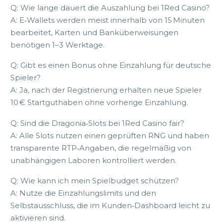
Q: Wie lange dauert die Auszahlung bei 1Red Casino?
A: E‑Wallets werden meist innerhalb von 15 Minuten
bearbeitet, Karten und Banküberweisungen
benötigen 1–3 Werktage.
Q: Gibt es einen Bonus ohne Einzahlung für deutsche
Spieler?
A: Ja, nach der Registrierung erhalten neue Spieler
10 € Startguthaben ohne vorherige Einzahlung.
Q: Sind die Dragonia‑Slots bei 1Red Casino fair?
A: Alle Slots nutzen einen geprüften RNG und haben
transparente RTP‑Angaben, die regelmäßig von
unabhängigen Laboren kontrolliert werden.
Q: Wie kann ich mein Spielbudget schützen?
A: Nutze die Einzahlungslimits und den
Selbstausschluss, die im Kunden‑Dashboard leicht zu
aktivieren sind.