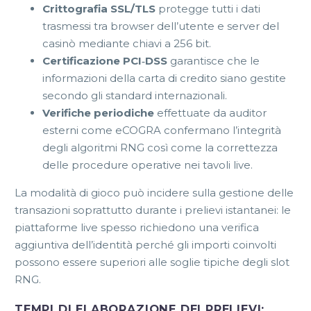
Crittografia SSL/TLS
protegge tutti i dati
trasmessi tra browser dell’utente e server del
casinò mediante chiavi a 256 bit.
Certificazione PCI‑DSS
garantisce che le
informazioni della carta di credito siano gestite
secondo gli standard internazionali.
Verifiche periodiche
effettuate da auditor
esterni come eCOGRA confermano l’integrità
degli algoritmi RNG così come la correttezza
delle procedure operative nei tavoli live.
La modalità di gioco può incidere sulla gestione delle
transazioni soprattutto durante i prelievi istantanei: le
piattaforme live spesso richiedono una verifica
aggiuntiva dell’identità perché gli importi coinvolti
possono essere superiori alle soglie tipiche degli slot
RNG.
TEMPI DI ELABORAZIONE DEI PRELIEVI: