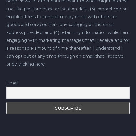
page views, or other data relevant to what might interest
me, like past purchase or location data, (3) contact me or
enable others to contact me by email with offers for
goods and services from any category at the email
address provided, and (4) retain my information while I am
engaging with marketing messages that I receive and for
a reasonable amount of time thereafter. I understand I
can opt out at any time through an email that I receive,
or by
clicking here
Email