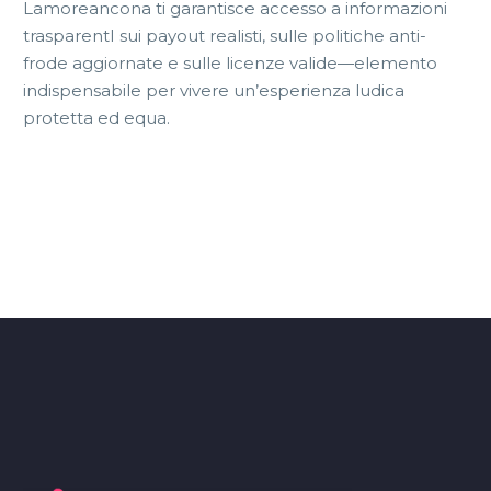
Lamoreancona ti garantisce accesso a informazioni
trasparentI sui payout real­isti, sulle politiche anti-
frode aggiornate e sulle licenze valide—elemento
indispensabile per vivere un’esperienza ludica
protetta ed equa.