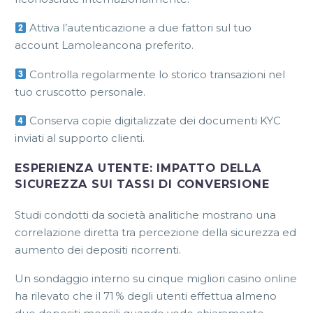
Attiva l’autenticazione a due fattori sul tuo
account Lamoleancona preferito.
Controlla regolarmente lo storico transazioni nel
tuo cruscotto personale.
Conserva copie digitalizzate dei documenti KYC
inviati al supporto clienti.
ESPERIENZA UTENTE: IMPATTO DELLA
SICUREZZA SUI TASSI DI CONVERSIONE
Studi condotti da società analitiche mostrano una
correlazione diretta tra percezione della sicurezza ed
aumento dei depositi ricorrenti.
Un sondaggio interno su cinque migliori casino online
ha rilevato che il 71 % degli utenti effettua almeno