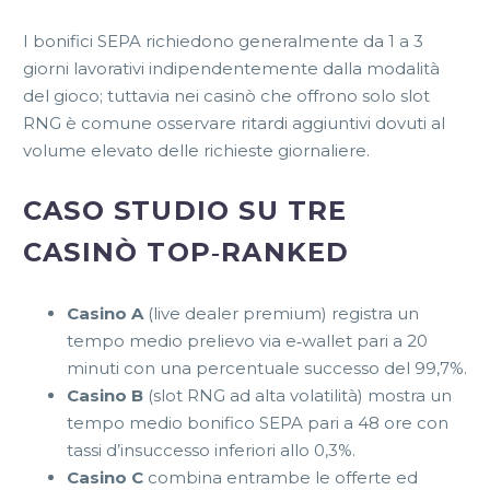
I bonifici SEPA richiedono generalmente da 1 a 3
giorni lavorativi indipendentemente dalla modalità
del gioco; tuttavia nei casinò che offrono solo slot
RNG è comune osservare ritardi aggiuntivi dovuti al
volume elevato delle richieste giornaliere.
CASO STUDIO SU TRE
CASINÒ TOP‑RANKED
Casino A
(live dealer premium) registra un
tempo medio prelievo via e‑wallet pari a 20
minuti con una percentuale successo del 99,7%.
Casino B
(slot RNG ad alta volatilità) mostra un
tempo medio bonifico SEPA pari a 48 ore con
tassi d’insuccesso inferiori allo 0,3%.
Casino C
combina entrambe le offerte ed