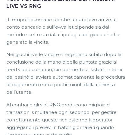
LIVE VS RNG
Il tempo necessario perché un prelievo arrivi sul
conto bancario o sull’e‑wallet dipende sia dal
metodo scelto sia dalla tipologia del gioco che ha
generato la vincita.
Nei giochi live le vincite si registrano subito dopo la
conclusione della mano o della puntata grazie al
feed video continuo; ciò permette ai sistemi interni
del casinò di avviare automaticamente la procedura
di pagamento entro pochi minuti dalla richiesta
dell’utente.
Al contrario gli slot RNG producono migliaia di
transazioni simultanee ogni secondo; per gestire
correttamente queste richieste molti operatori
aggregano i prelievi in batch giornalieri quando
l’importo supera certe soglie.