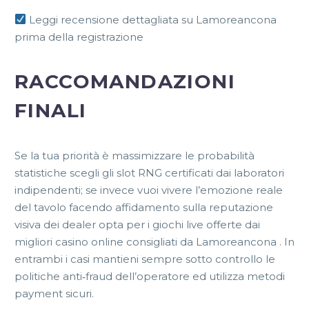
Leggi recensione dettagliata su Lamoreancona
prima della registrazione
RACCOMANDAZIONI
FINALI
Se la tua priorità è massimizzare le probabilità
statistiche scegli gli slot RNG certificati dai laboratori
indipendenti; se invece vuoi vivere l’emozione reale
del tavolo facendo affidamento sulla reputazione
visiva dei dealer opta per i giochi live offerte dai
migliori casino online consigliati da Lamoreancona . In
entrambi i casi mantieni sempre sotto controllo le
politiche anti‑fraud dell’operatore ed utilizza metodi
payment sicuri.