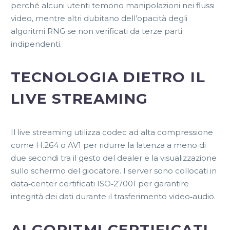
perché alcuni utenti temono manipolazioni nei flussi
video, mentre altri dubitano dell’opacità degli
algoritmi RNG se non verificati da terze parti
indipendenti.
TECNOLOGIA DIETRO IL
LIVE STREAMING
Il live streaming utilizza codec ad alta compressione
come H.264 o AV1 per ridurre la latenza a meno di
due secondi tra il gesto del dealer e la visualizzazione
sullo schermo del giocatore. I server sono collocati in
data‑center certificati ISO‑27001 per garantire
integrità dei dati durante il trasferimento video‑audio.
ALGORITMI CERTIFICATI