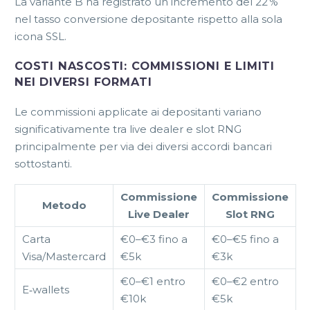
La variante B ha registrato un incremento del 22 %
nel tasso conversione depositante rispetto alla sola
icona SSL.
COSTI NASCOSTI: COMMISSIONI E LIMITI
NEI DIVERSI FORMATI
Le commissioni applicate ai depositanti variano
significativamente tra live dealer e slot RNG
principalmente per via dei diversi accordi bancari
sottostanti.
Commissione
Commissione
Metodo
Live Dealer
Slot RNG
Carta
€0–€3 fino a
€0–€5 fino a
Visa/Mastercard
€5k
€3k
€0–€1 entro
€0–€2 entro
E‑wallets
€10k
€5k