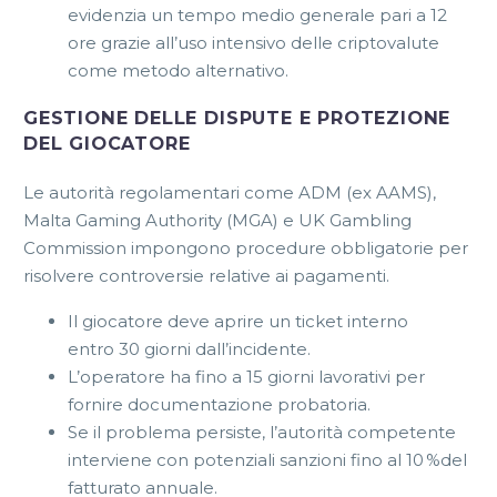
evidenzia un tempo medio generale pari a 12
ore grazie all’uso intensivo delle criptovalute
come metodo alternativo.
GESTIONE DELLE DISPUTE E PROTEZIONE
DEL GIOCATORE
Le autorità regolamentari come ADM (ex AAMS),
Malta Gaming Authority (MGA) e UK Gambling
Commission impongono procedure obbligatorie per
risolvere controversie relative ai pagamenti.
Il giocatore deve aprire un ticket interno
entro 30 giorni dall’incidente.
L’operatore ha fino a 15 giorni lavorativi per
fornire documentazione probatoria.
Se il problema persiste, l’autorità competente
interviene con potenziali sanzioni fino al 10 %​del
fatturato annuale.