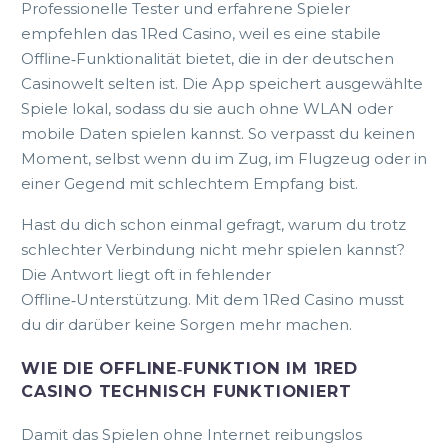
Professionelle Tester und erfahrene Spieler
empfehlen das 1Red Casino, weil es eine stabile
Offline‑Funktionalität bietet, die in der deutschen
Casinowelt selten ist. Die App speichert ausgewählte
Spiele lokal, sodass du sie auch ohne WLAN oder
mobile Daten spielen kannst. So verpasst du keinen
Moment, selbst wenn du im Zug, im Flugzeug oder in
einer Gegend mit schlechtem Empfang bist.
Hast du dich schon einmal gefragt, warum du trotz
schlechter Verbindung nicht mehr spielen kannst?
Die Antwort liegt oft in fehlender
Offline‑Unterstützung. Mit dem 1Red Casino musst
du dir darüber keine Sorgen mehr machen.
WIE DIE OFFLINE‑FUNKTION IM 1RED
CASINO TECHNISCH FUNKTIONIERT
Damit das Spielen ohne Internet reibungslos