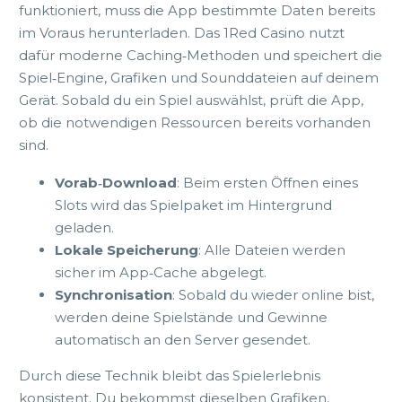
funktioniert, muss die App bestimmte Daten bereits
im Voraus herunterladen. Das 1Red Casino nutzt
dafür moderne Caching‑Methoden und speichert die
Spiel‑Engine, Grafiken und Sounddateien auf deinem
Gerät. Sobald du ein Spiel auswählst, prüft die App,
ob die notwendigen Ressourcen bereits vorhanden
sind.
Vorab‑Download
: Beim ersten Öffnen eines
Slots wird das Spielpaket im Hintergrund
geladen.
Lokale Speicherung
: Alle Dateien werden
sicher im App‑Cache abgelegt.
Synchronisation
: Sobald du wieder online bist,
werden deine Spielstände und Gewinne
automatisch an den Server gesendet.
Durch diese Technik bleibt das Spielerlebnis
konsistent. Du bekommst dieselben Grafiken,