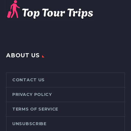
ABOUT US
CONTACT US
PRIVACY POLICY
TERMS OF SERVICE
UNSUBSCRIBE