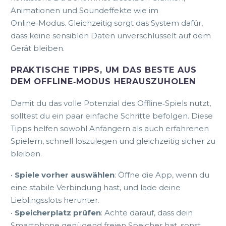
Animationen und Soundeffekte wie im
Online‑Modus. Gleichzeitig sorgt das System dafür,
dass keine sensiblen Daten unverschlüsselt auf dem
Gerät bleiben.
PRAKTISCHE TIPPS, UM DAS BESTE AUS
DEM OFFLINE‑MODUS HERAUSZUHOLEN
Damit du das volle Potenzial des Offline‑Spiels nutzt,
solltest du ein paar einfache Schritte befolgen. Diese
Tipps helfen sowohl Anfängern als auch erfahrenen
Spielern, schnell loszulegen und gleichzeitig sicher zu
bleiben.
•
Spiele vorher auswählen
: Öffne die App, wenn du
eine stabile Verbindung hast, und lade deine
Lieblingsslots herunter.
•
Speicherplatz prüfen
: Achte darauf, dass dein
Smartphone genügend freien Speicher hat, sonst