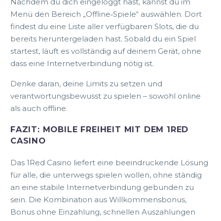
Nachdem du dich eingeloggt hast, kannst du im
Menü den Bereich „Offline‑Spiele“ auswählen. Dort
findest du eine Liste aller verfügbaren Slots, die du
bereits heruntergeladen hast. Sobald du ein Spiel
startest, läuft es vollständig auf deinem Gerät, ohne
dass eine Internetverbindung nötig ist.
Denke daran, deine Limits zu setzen und
verantwortungsbewusst zu spielen – sowohl online
als auch offline.
FAZIT: MOBILE FREIHEIT MIT DEM 1RED
CASINO
Das 1Red Casino liefert eine beeindruckende Lösung
für alle, die unterwegs spielen wollen, ohne ständig
an eine stabile Internetverbindung gebunden zu
sein. Die Kombination aus Willkommensbonus,
Bonus ohne Einzahlung, schnellen Auszahlungen