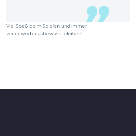
Viel Spaß beim Spielen und immer
verantwortungsbewusst bleiben!