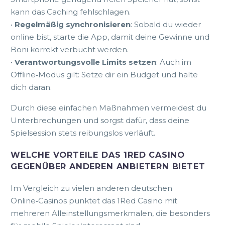
kann das Caching fehlschlagen.
•
Regelmäßig synchronisieren
: Sobald du wieder
online bist, starte die App, damit deine Gewinne und
Boni korrekt verbucht werden.
•
Verantwortungsvolle Limits setzen
: Auch im
Offline‑Modus gilt: Setze dir ein Budget und halte
dich daran.
Durch diese einfachen Maßnahmen vermeidest du
Unterbrechungen und sorgst dafür, dass deine
Spielsession stets reibungslos verläuft.
WELCHE VORTEILE DAS 1RED CASINO
GEGENÜBER ANDEREN ANBIETERN BIETET
Im Vergleich zu vielen anderen deutschen
Online‑Casinos punktet das 1Red Casino mit
mehreren Alleinstellungsmerkmalen, die besonders