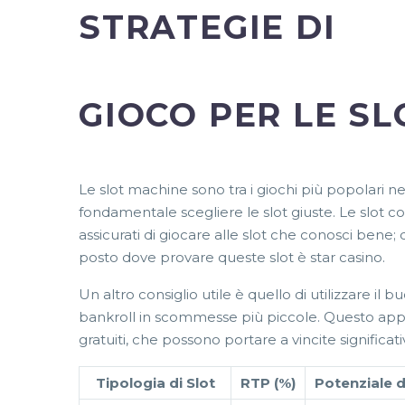
STRATEGIE DI
GIOCO PER LE S
Le slot machine sono tra i giochi più popolari ne
fondamentale scegliere le slot giuste. Le slot c
assicurati di giocare alle slot che conosci bene
posto dove provare queste slot è
star casino
.
Un altro consiglio utile è quello di utilizzare i
bankroll in scommesse più piccole. Questo approc
gratuiti, che possono portare a vincite significa
Tipologia di Slot
RTP (%)
Potenziale d