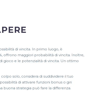
APERE
ibilità di vincita. In primo luogo, è
offrono maggiori probabilità di vincita. Inoltre,
gioco e le potenzialità di vincita. Un ottimo
 colpo solo, considera di suddividere il tuo
sibilità di attivare funzioni bonus o giri
na buona strategia può fare la differenza.