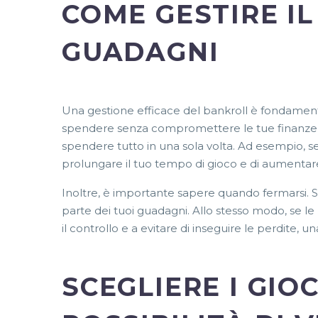
COME GESTIRE IL
GUADAGNI
Una gestione efficace del bankroll è fondamental
spendere senza compromettere le tue finanze per
spendere tutto in una sola volta. Ad esempio, se
prolungare il tuo tempo di gioco e di aumentare l
Inoltre, è importante sapere quando fermarsi. Stab
parte dei tuoi guadagni. Allo stesso modo, se l
il controllo e a evitare di inseguire le perdite, 
SCEGLIERE I GIO