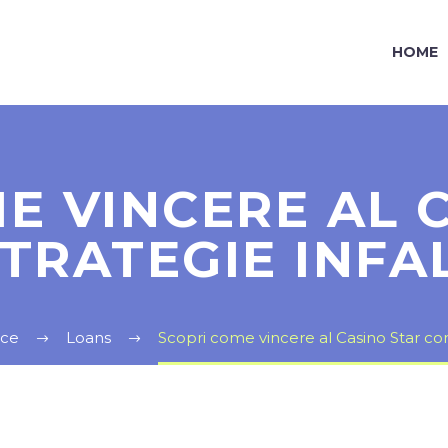
HOME
E VINCERE AL 
TRATEGIE INFAL
nce
Loans
Scopri come vincere al Casino Star con s