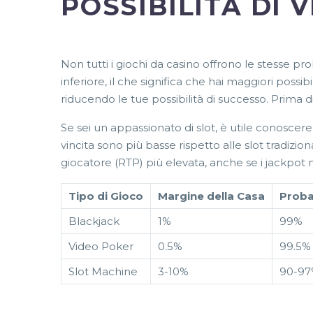
POSSIBILITÀ DI V
Non tutti i giochi da casino offrono le stesse pr
inferiore, il che significa che hai maggiori possi
riducendo le tue possibilità di successo. Prima d
Se sei un appassionato di slot, è utile conoscere
vincita sono più basse rispetto alle slot tradizion
giocatore (RTP) più elevata, anche se i jackpot 
Tipo di Gioco
Margine della Casa
Probab
Blackjack
1%
99%
Video Poker
0.5%
99.5%
Slot Machine
3-10%
90-9