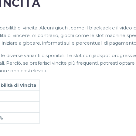
INCITA
obabilità di vincita. Alcuni giochi, come il blackjack e il vi
bilità di vincere. Al contrario, giochi come le slot machine s
i iniziare a giocare, informati sulle percentuali di pagamento
 le diverse varianti disponibili. Le slot con jackpot progress
ali. Perciò, se preferisci vincite più frequenti, potresti opta
non sono così elevati.
ilità di Vincita
7%