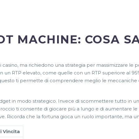
LOT MACHINE: COSA S
i casino, ma richiedono una strategia per massimizzare le poss
on un RTP elevato, come quelle con un RTP superiore al 95%, 
; questo ti permette di comprendere meglio le meccaniche di 
l budget in modo strategico. Invece di scommettere tutto in un
cio ti consente di giocare più a lungo e di aumentare le pos
tive. Ricorda che la fortuna gioca un ruolo importante, ma u
i Vincita