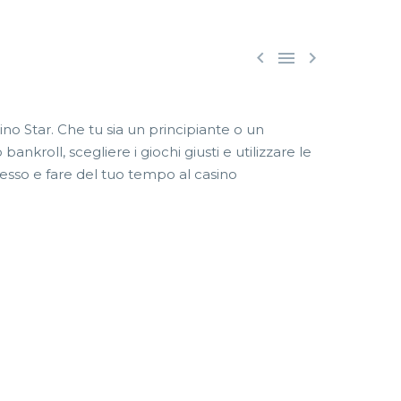



sino Star. Che tu sia un principiante o un
roll, scegliere i giochi giusti e utilizzare le
esso e fare del tuo tempo al casino