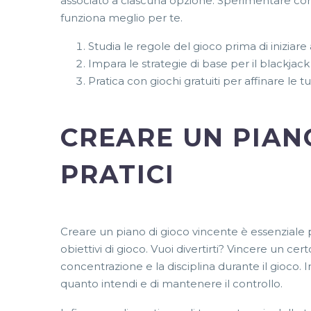
associato a ciascuna opzione. Sperimentare con
funziona meglio per te.
Studia le regole del gioco prima di iniziare 
Impara le strategie di base per il blackjack 
Pratica con giochi gratuiti per affinare le tu
CREARE UN PIAN
PRATICI
Creare un piano di gioco vincente è essenziale pe
obiettivi di gioco. Vuoi divertirti? Vincere un 
concentrazione e la disciplina durante il gioco. I
quanto intendi e di mantenere il controllo.