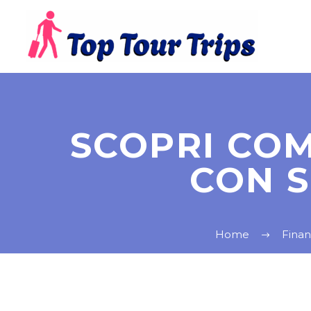
SCOPRI COM
CON S
Home
Fina