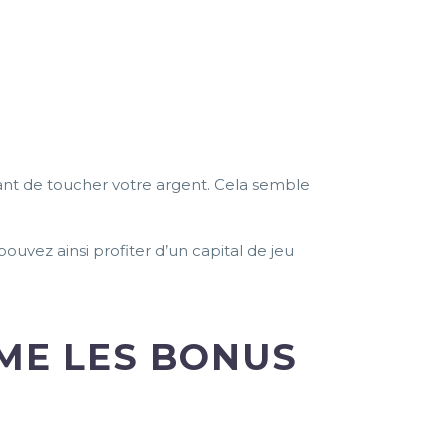
vant de toucher votre argent. Cela semble
vez ainsi profiter d’un capital de jeu
ME LES BONUS