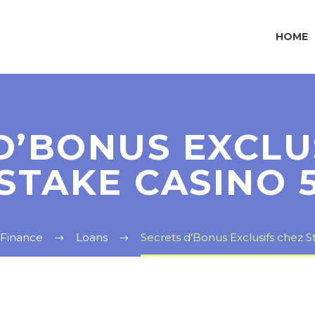
HOME
D’BONUS EXCLU
STAKE CASINO 
Finance
Loans
Secrets d’Bonus Exclusifs chez S