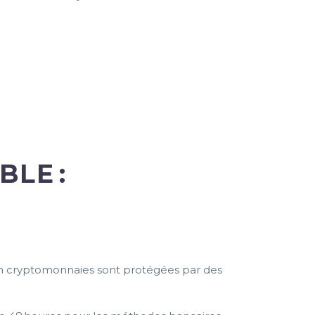
BLE :
 en cryptomonnaies sont protégées par des