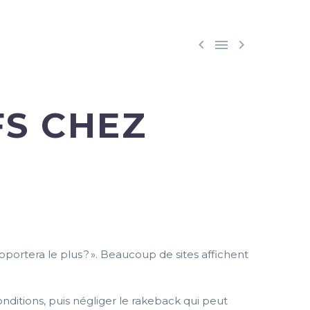



FS CHEZ
portera le plus ? ». Beaucoup de sites affichent
ditions, puis négliger le rakeback qui peut