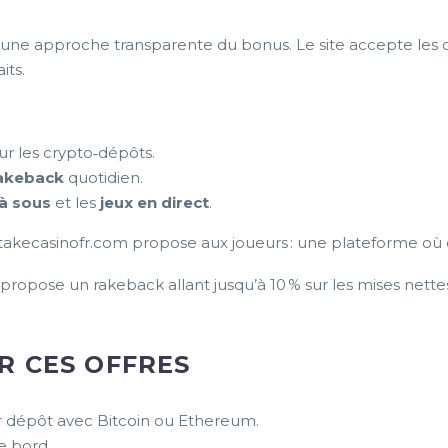
ce à une approche transparente du bonus. Le site accepte
its.
r les crypto‑dépôts.
akeback
quotidien.
à sous
et les
jeux en direct
.
takecasinofr.com
propose aux joueurs : une plateforme où 
ropose un rakeback allant jusqu’à 10 % sur les mises nettes
R CES OFFRES
r dépôt avec Bitcoin ou Ethereum.
e bord.