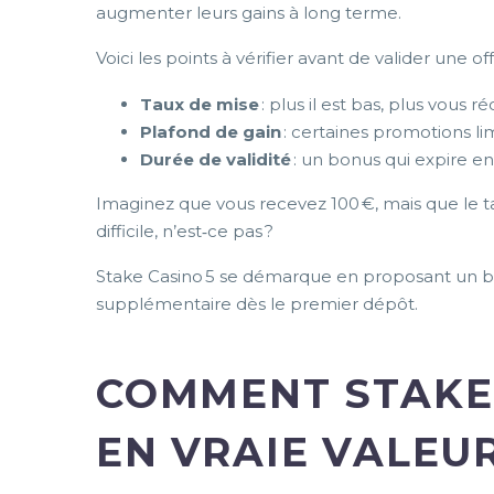
augmenter leurs gains à long terme.
Voici les points à vérifier avant de valider une off
Taux de mise
: plus il est bas, plus vous
Plafond de gain
: certaines promotions li
Durée de validité
: un bonus qui expire en
Imaginez que vous recevez 100 €, mais que le t
difficile, n’est‑ce pas ?
Stake Casino 5 se démarque en proposant un bo
supplémentaire dès le premier dépôt.
COMMENT STAKE 
EN VRAIE VALEU