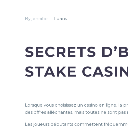
By jennifer
Loans
SECRETS D’
STAKE CASI
Lorsque vous choisissez un casino en ligne, la 
des offres alléchantes, mais toutes ne sont pa
Les joueurs débutants commettent fréquemment d