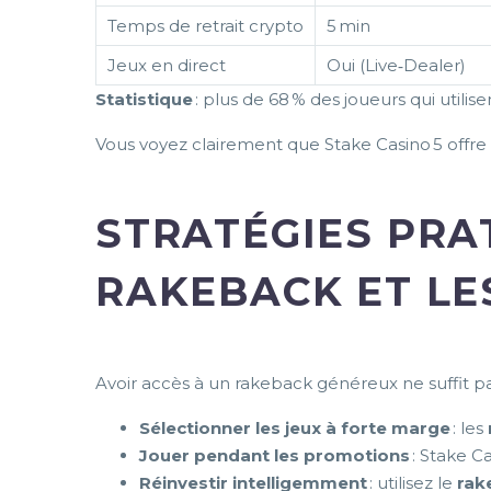
Temps de retrait crypto
5 min
Jeux en direct
Oui (Live‑Dealer)
Statistique
: plus de 68 % des joueurs qui utilise
Vous voyez clairement que Stake Casino 5 offre la
STRATÉGIES PRA
RAKEBACK ET L
Avoir accès à un rakeback généreux ne suffit pas ; i
Sélectionner les jeux à forte marge
: les
Jouer pendant les promotions
: Stake C
Réinvestir intelligemment
: utilisez le
rak