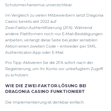
Schutzmechanismus unverzichtbar.
Im Vergleich zu vielen Mitbewerbern setzt Dragonia
Casino bereits seit 2022 auf
Zwei‑Faktor‑Authentifizierung (2FA). Während
andere Plattformen noch nur E‑Mail‑Bestätigungen
anbieten, verlangt diese Seite bei jeder sensiblen
Aktion einen zweiten Code – entweder per SMS,
Authenticator‑App oder E‑Mail.
Pro Tipp: Aktivieren Sie die 2FA sofort nach der
Registrierung, um Ihr Konto vor unbefugtem Zugriff
zu schützen.
WIE DIE ZWEI‑FAKTOR‑LÖSUNG BEI
DRAGONIA CASINO FUNKTIONIERT
Die Implementierung ist denkbar einfach: