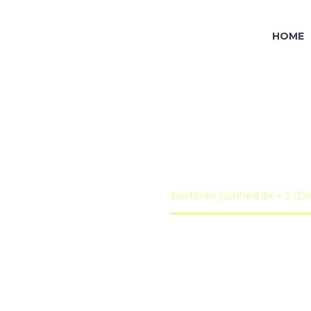
HOME
JUSTIFIED 3X
Portfolio Grid Demo (Demo)
portfolio justified 3x – 2 (