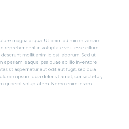
APS
 dolore magna aliqua. Ut enim ad minim veniam,
n reprehenderit in voluptate velit esse cillum
a deserunt mollit anim id est laborum. Sed ut
 aperiam, eaque ipsa quae ab illo inventore
s sit aspernatur aut odit aut fugit, sed quia
lorem ipsum quia dolor sit amet, consectetur,
quam quaerat voluptatem. Nemo enim ipsam