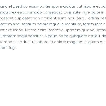
icing elit, sed do eiusmod tempor incididunt ut labore et 
t aliquip ex ea commodo consequat. Duis aute irure dolor in 
occaecat cupidatat non proident, sunt in culpa qui officia de
oluptatem accusantium doloremque laudantium, totam rem ap
 sunt explicabo. Nemo enim ipsam voluptatem quia voluptas si
luptatem sequi nesciunt. Neque porro quisquam est, qui do
di tempora incidunt ut labore et dolore magnam aliquam 
 aut fugit