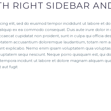
TH RIGHT SIDEBAR AN
icing elit, sed do eiusmod tempor incididunt ut labore et 
t aliquip ex ea commodo consequat. Duis aute irure dolor in 
occaecat cupidatat non proident, sunt in culpa qui officia de
oluptatem accusantium doloremque laudantium, totam rem ap
 sunt explicabo. Nemo enim ipsam voluptatem quia voluptas si
luptatem sequi nesciunt. Neque porro quisquam est, qui do
di tempora incidunt ut labore et dolore magnam aliquam 
 aut fugit