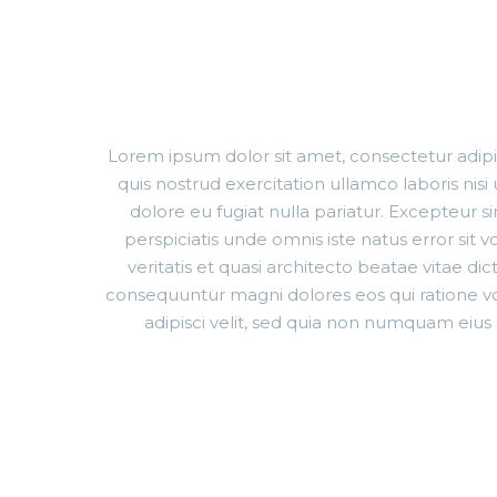
WI
Lorem ipsum dolor sit amet, consectetur adipi
quis nostrud exercitation ullamco laboris nis
dolore eu fugiat nulla pariatur. Excepteur s
perspiciatis unde omnis iste natus error s
veritatis et quasi architecto beatae vitae d
consequuntur magni dolores eos qui ratione v
adipisci velit, sed quia non numquam ei