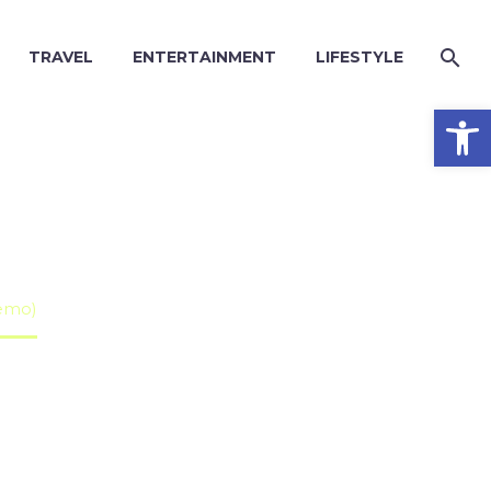
TRAVEL
ENTERTAINMENT
LIFESTYLE
Open


Demo)