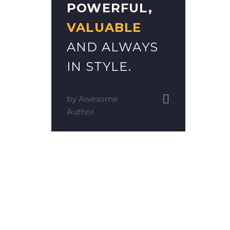
POWERFUL,
VALUABLE
AND ALWAYS
IN STYLE.


by
Awesome
Author