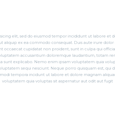
TH FILTER AND BIG G
sicing elit, sed do eiusmod tempor incididunt ut labore et
i ut aliquip ex ea commodo consequat. Duis aute irure dolor i
int occaecat cupidatat non proident, sunt in culpa qui offici
it voluptatem accusantium doloremque laudantium, totam rem
icta sunt explicabo. Nemo enim ipsam voluptatem quia volupta
oluptatem sequi nesciunt. Neque porro quisquam est, qui do
us modi tempora incidunt ut labore et dolore magnam ali
voluptatem quia voluptas sit aspernatur aut odit aut fugit