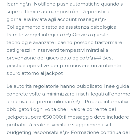
learning.\n- Notifiche push automatiche quando si
supera il limite auto‑imposto.\n- Reportistica
giornaliera inviata agli account manager.\n-
Collegamento diretto ad assistenza psicologica
tramite widget integrato.\n\nGrazie a queste
tecnologie avanzate i casinò possono trasformare i
dati grezzi in interventi tempestivi mirati alla
prevenzione del gioco patologico.\n\n## Best
practice operative per promuovere un ambiente
sicuro attorno ai jackpot
Le autorità regolatorie hanno pubblicato linee guida
concrete volte a minimizzare i rischi legati all’enorme
attrattiva dei premi milionari:\n\n- Pop‑up informativi
obbligatori ogni volta che il valore corrente del
jackpot supera €50 000; il messaggio deve includere
probabilità reale di vincita e suggerimenti sul
budgeting responsabile.\n- Formazione continua del