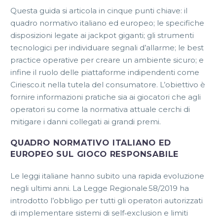
Questa guida si articola in cinque punti chiave: il
quadro normativo italiano ed europeo; le specifiche
disposizioni legate ai jackpot giganti; gli strumenti
tecnologici per individuare segnali d’allarme; le best
practice operative per creare un ambiente sicuro; e
infine il ruolo delle piattaforme indipendenti come
Ciriesco.it nella tutela del consumatore. L’obiettivo è
fornire informazioni pratiche sia ai giocatori che agli
operatori su come la normativa attuale cerchi di
mitigare i danni collegati ai grandi premi.
QUADRO NORMATIVO ITALIANO ED
EUROPEO SUL GIOCO RESPONSABILE
Le leggi italiane hanno subito una rapida evoluzione
negli ultimi anni. La Legge Regionale 58/2019 ha
introdotto l’obbligo per tutti gli operatori autorizzati
di implementare sistemi di self‑exclusion e limiti