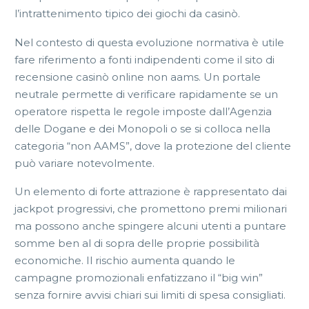
l’intrattenimento tipico dei giochi da casinò.
Nel contesto di questa evoluzione normativa è utile
fare riferimento a fonti indipendenti come il sito di
recensione
casinò online non aams
. Un portale
neutrale permette di verificare rapidamente se un
operatore rispetta le regole imposte dall’Agenzia
delle Dogane e dei Monopoli o se si colloca nella
categoria “non AAMS”, dove la protezione del cliente
può variare notevolmente.
Un elemento di forte attrazione è rappresentato dai
jackpot progressivi, che promettono premi milionari
ma possono anche spingere alcuni utenti a puntare
somme ben al di sopra delle proprie possibilità
economiche. Il rischio aumenta quando le
campagne promozionali enfatizzano il “big win”
senza fornire avvisi chiari sui limiti di spesa consigliati.