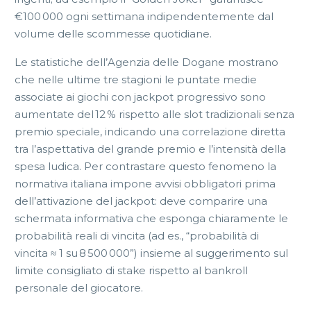
€100 000 ogni settimana indipendentemente dal
volume delle scommesse quotidiane.
Le statistiche dell’Agenzia delle Dogane mostrano
che nelle ultime tre stagioni le puntate medie
associate ai giochi con jackpot progressivo sono
aumentate del 12 % rispetto alle slot tradizionali senza
premio speciale, indicando una correlazione diretta
tra l’aspettativa del grande premio e l’intensità della
spesa ludica. Per contrastare questo fenomeno la
normativa italiana impone avvisi obbligatori prima
dell’attivazione del jackpot: deve comparire una
schermata informativa che esponga chiaramente le
probabilità reali di vincita (ad es., “probabilità di
vincita ≈ 1 su 8 500 000”) insieme al suggerimento sul
limite consigliato di stake rispetto al bankroll
personale del giocatore.