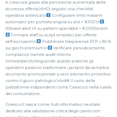
è cresciuta grazie alla percezione aumentata della
sicurezza offerta.\n\nDi seguito una checklist
operativa sintetica:\n
Configurare limiti massimi
automatici per puntata singola su slot > €500.\n
Attivare alert IA su pattern spendibili > €2 000/ora.\n
Formare staff su script empatici per offerte
self‑exclusion.\n
Pubblicare trasparenze RTP ≥ 96 %
sui giochi premium.\n
Verificare periodicamente
compliance tramite audit interno
trimestrale.\n\nSeguendo queste pratiche gli
operatori possono trasformare i jackpot da semplice
strumento promozionale a vero elemento protettivo
contro il gioco patologico.\n\n## Il ruolo delle
piattaforme indipendenti come Ciriesco.it nella tutela
del consumatore
Ciriesco.it nasce come hub informativo neutrale
dedicato alla valutazione critica degli
casino non