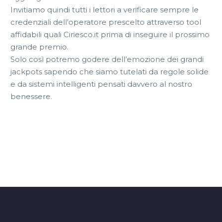
Invitiamo quindi tutti i lettori a verificare sempre le
credenziali dell’operatore prescelto attraverso tool
affidabili quali Ciriesco.it prima di inseguire il prossimo
grande premio.
Solo così potremo godere dell’emozione dei grandi
jackpots sapendo che siamo tutelati da regole solide
e da sistemi intelligenti pensati davvero al nostro
benessere.