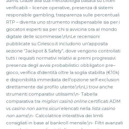
aams
. Grazie alla sua metodologia basata su criteri
verificabili – licenze operative, presenza di sistemi
responsible gambling, trasparenza sulle percentuali
RTP – diventa uno strumento indispensabile sia per i
giocatori esperti sia per chi si avvicina ora al mondo
digitale delle scommesse.\n\nLe recensioni
pubblicate su Ciriesco.it includono un’apposita
sezione “Jackpot & Safety”, dove vengono controllati
tutti i requisiti normativi relativi ai premi progressivi:
presenza degli avvisi probabilistici obbligatori pre–
gioco, verifica d’identità oltre la soglia stabilita (€10k)
e disponibilità immediata dell’opzione self‑exclusion
direttamente dal profilo utente.\n\nLì trovi anche
strumenti comparativi utilissimi:\n- Tabella
comparativa tra
migliori casinò online
certificati ADM
vs
casino non aams sicuri
elencati nella
lista casino
non aams
;\n- Calcolatrice interattiva dei limiti
consigliati in base al bankroll mensile;\n- Filtri avanzati