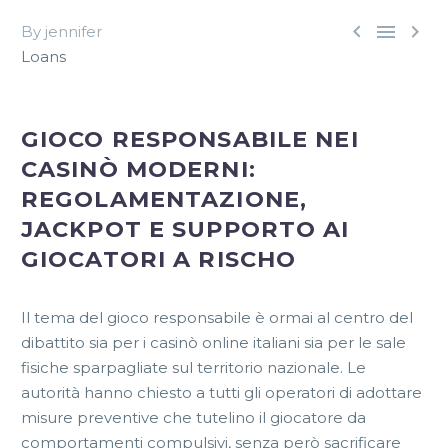



By jennifer
Loans
GIOCO RESPONSABILE NEI
CASINÒ MODERNI:
REGOLAMENTAZIONE,
JACKPOT E SUPPORTO AI
GIOCATORI A RISCHO
Il tema del gioco responsabile è ormai al centro del
dibattito sia per i casinò online italiani sia per le sale
fisiche sparpagliate sul territorio nazionale. Le
autorità hanno chiesto a tutti gli operatori di adottare
misure preventive che tutelino il giocatore da
comportamenti compulsivi, senza però sacrificare