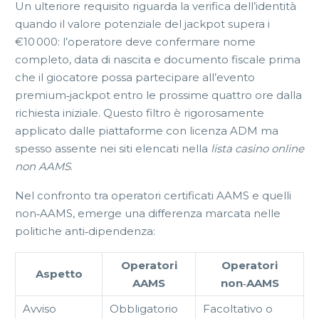
Un ulteriore requisito riguarda la verifica dell’identità
quando il valore potenziale del jackpot supera i
€10 000: l’operatore deve confermare nome
completo, data di nascita e documento fiscale prima
che il giocatore possa partecipare all’evento
premium‑jackpot entro le prossime quattro ore dalla
richiesta iniziale. Questo filtro è rigorosamente
applicato dalle piattaforme con licenza ADM ma
spesso assente nei siti elencati nella
lista casino online
non AAMS
.
Nel confronto tra operatori certificati AAMS e quelli
non‑AAMS, emerge una differenza marcata nelle
politiche anti‑dipendenza:
Operatori
Operatori
Aspetto
AAMS
non‑AAMS
Avviso
Obbligatorio
Facoltativo o