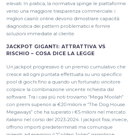
elevati. In pratica, la normativa spinge le piattaforme
verso una maggiore trasparenza commerciale: i
migliori casinò online devono dimostrare capacità
diagnostica dei pattern problematici e fornire
soluzioni immediate al cliente.
JACKPOT GIGANTI: ATTRATTIVA VS
RISCHIO – COSA DICE LA LEGGE
Un jackpot progressivo è un premio cumulativo che
cresce ad ogni puntata effettuata su uno specifico
pool di giochi fino a quando un fortunato vincitore
colpisce la combinazione vincente richiesta dal
software. Tra i casi più noti troviamo “Mega Moolah”
con premi superiori ai €20 milioni e “The Dog House
Megaways” che ha superato i €5 milioni nel mercato
italiano nel corso del 2023‑2024. I jackpot fissi, invece,
offrono importi predeterminati ma comunque
ingenti; ad esempio il “Golden Joker” garantisce