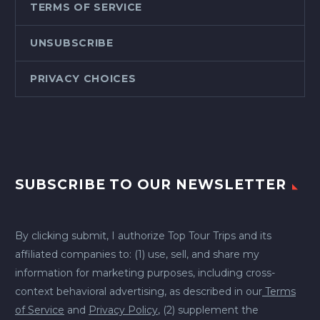
TERMS OF SERVICE
UNSUBSCRIBE
PRIVACY CHOICES
SUBSCRIBE TO OUR NEWSLETTER
By clicking submit, I authorize Top Tour Trips and its
affiliated companies to: (1) use, sell, and share my
information for marketing purposes, including cross-
context behavioral advertising, as described in our
Terms
of Service
and
Privacy Policy
, (2) supplement the