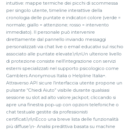
intuitive: mappe termiche dei picchi di scommessa
per singolo utente, timeline interattive della
cronologia delle puntate e indicatori colore (verde =
normale; giallo = attenzione; rosso = intervento
immediato). Il personale può intervenire
direttamente dal pannello inviando messaggi
personalizzati via chat live o email educativi sul rischio
associato alle puntate elevate.\n\nUn ulteriore livello
di protezione consiste nell’integrazione con servizi
esterni specializzati nel supporto psicologico come
Gamblers Anonymous Italia o Helpline Italia+.
Attraverso API sicure l’interfaccia utente propone un
pulsante “Chiedi Aiuto” visibile durante qualsiasi
sessione su slot ad alto valore jackpot; cliccando si
apre una finestra pop‑up con opzioni telefoniche o
chat testuale gestite da professionisti
certificati.\n\nEcco una breve lista delle funzionalità
più diffuse:\n- Analisi predittiva basata su machine