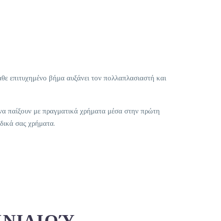
θε επιτυχημένο βήμα αυξάνει τον πολλαπλασιαστή και
να παίξουν με πραγματικά χρήματα μέσα στην πρώτη
 δικά σας χρήματα.
ΧΝΙΔΙΟΎ