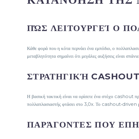
ΠΏΣ ΛΕΙΤΟΥΡΓΕΊ Ο Π
Κάθε φορά που η κότα περνάει ένα εμπόδιο, ο πολλαπλασι
μεταβλητότητα σημαίνει ότι μεγάλες αυξήσεις είναι σπάνιες
ΣΤΡΑΤΗΓΙΚΉ CASHOU
Η βασική τακτική είναι να ορίσετε ένα στόχο cashout πρι
πολλαπλασιαστής φτάσει στο 3,0x. Το cashout‑driven μοντ
ΠΑΡΆΓΟΝΤΕΣ ΠΟΥ ΕΠΗ