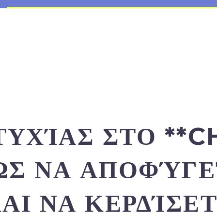
ΤΥΧΊΑΣ ΣΤΟ **C
ΠΏΣ ΝΑ ΑΠΟΦΎΓΕ
ΑΙ ΝΑ ΚΕΡΔΊΣΕΤ