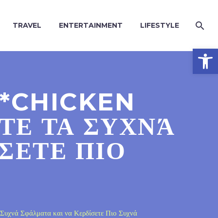
TRAVEL
ENTERTAINMENT
LIFESTYLE
Open
**CHICKEN
ΤΕ ΤΑ ΣΥΧΝΆ
ΣΕΤΕ ΠΙΟ
Συχνά Σφάλματα και να Κερδίσετε Πιο Συχνά