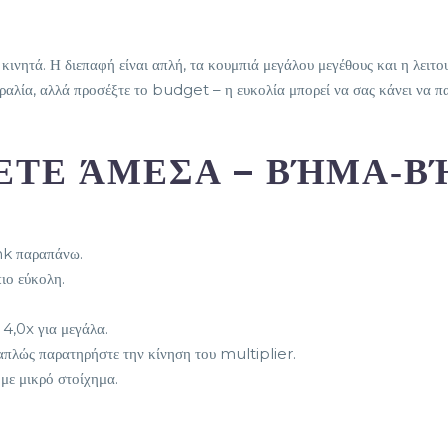
ινητά. Η διεπαφή είναι απλή, τα κουμπιά μεγάλου μεγέθους και η λειτ
ραλία, αλλά προσέξτε το budget – η ευκολία μπορεί να σας κάνει να παί
ΕΤΕ ΆΜΕΣΑ – ΒΉΜΑ‑
nk παραπάνω.
πιο εύκολη.
 4,0x για μεγάλα.
 απλώς παρατηρήστε την κίνηση του multiplier.
 με μικρό στοίχημα.