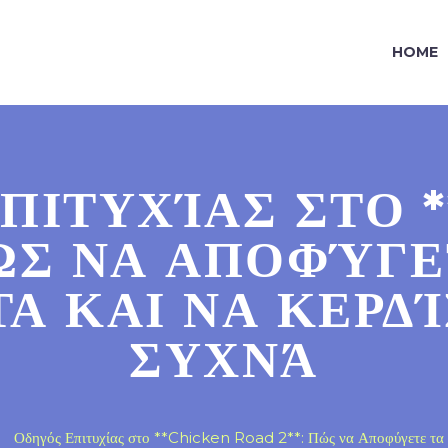
HOME
ΠΙΤΥΧΊΑΣ ΣΤΟ 
ΠΏΣ ΝΑ ΑΠΟΦΎΓΕ
Α ΚΑΙ ΝΑ ΚΕΡΔΊ
ΣΥΧΝΆ
Οδηγός Επιτυχίας στο **Chicken Road 2**: Πώς να Αποφύγετε τα 