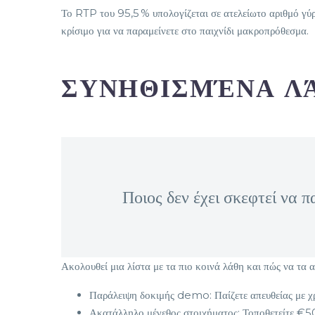
Το RTP του 95,5 % υπολογίζεται σε ατελείωτο αριθμό γύ
κρίσιμο για να παραμείνετε στο παιχνίδι μακροπρόθεσμα.
ΣΥΝΗΘΙΣΜΈΝΑ ΛΆ
Ποιος δεν έχει σκεφτεί να 
Ακολουθεί μια λίστα με τα πιο κοινά λάθη και πώς να τα 
Παράλειψη δοκιμής demo: Παίζετε απευθείας με χρή
Ακατάλληλο μέγεθος στοιχήματος: Τοποθετείτε €50