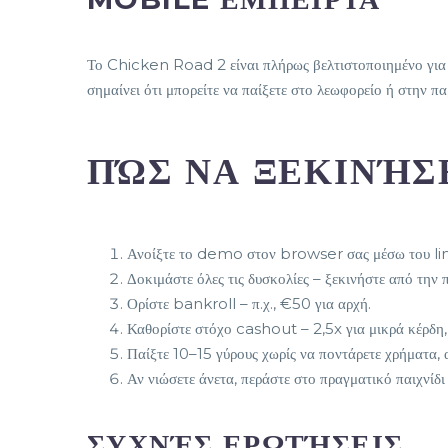
Το Chicken Road 2 είναι πλήρως βελτιστοποιημένο για κ
σημαίνει ότι μπορείτε να παίξετε στο λεωφορείο ή στην πα
ΠΏΣ ΝΑ ΞΕΚΙΝΉΣ
Ανοίξτε το demo στον browser σας μέσω του li
Δοκιμάστε όλες τις δυσκολίες – ξεκινήστε από την 
Ορίστε bankroll – π.χ., €50 για αρχή.
Καθορίστε στόχο cashout – 2,5x για μικρά κέρδη,
Παίξτε 10–15 γύρους χωρίς να ποντάρετε χρήματα,
Αν νιώσετε άνετα, περάστε στο πραγματικό παιχνίδι
ΣΥΧΝΈΣ ΕΡΩΤΉΣΕΙΣ