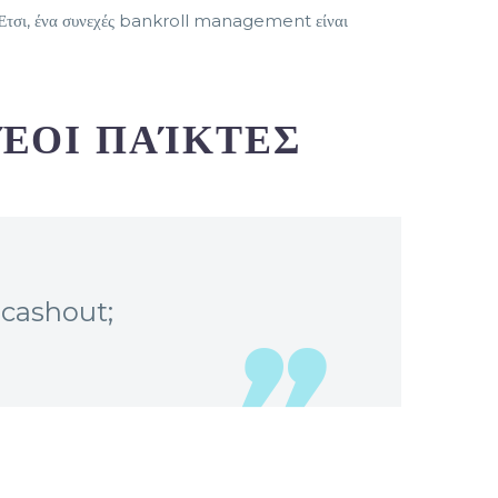
ες. Έτσι, ένα συνεχές bankroll management είναι
ΈΟΙ ΠΑΊΚΤΕΣ
ο cashout;