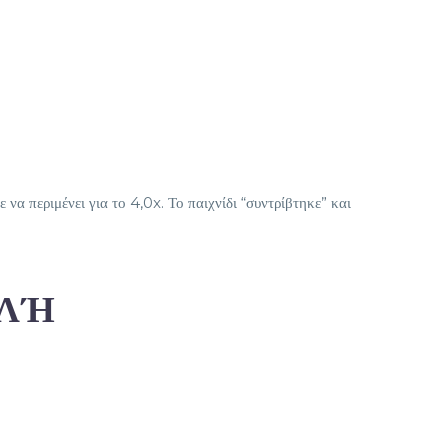
α περιμένει για το 4,0x. Το παιχνίδι “συντρίβτηκε” και
ΗΛΉ