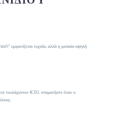
rash” εμφανίζεται τυχαία, αλλά η μεσαία‑υψηλή
ίσετε τουλάχιστον €30, σταματήστε όταν ο
λειες.